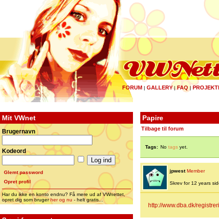
FORUM
GALLERY
FAQ
PROJEKT
|
|
|
Mit VWnet
Papire
Tilbage til forum
Brugernavn
Tags:
No
tags
yet.
Kodeord
jpwest
Member
Glemt password
Opret profil
Skrev for 12 years side
Har du ikke en konto endnu? Få mere ud af VWnettet,
opret dig som bruger
her og nu
- helt gratis...
http://www.dba.dk/registre