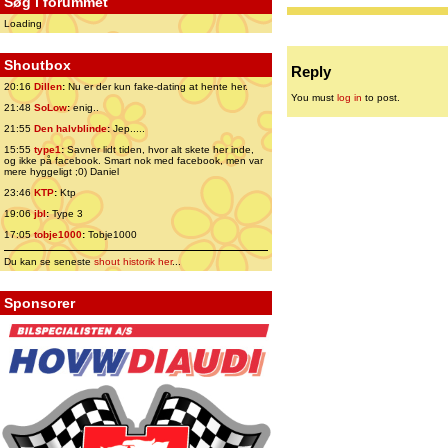
Søg i forummet
Loading
Shoutbox
Reply
20:16
Dillen
:
Nu er der kun fake-dating at hente her.
You must
log in
to post.
21:48
SoLow
:
enig..
21:55
Den halvblinde
:
Jep.....
15:55
type1
:
Savner lidt tiden, hvor alt skete her inde,
og ikke på facebook. Smart nok med facebook, men var
mere hyggeligt ;0) Daniel
23:46
KTP
:
Ktp
19:06
jbl
:
Type 3
17:05
tobje1000
:
Tobje1000
Du kan se seneste
shout historik her
...
Sponsorer