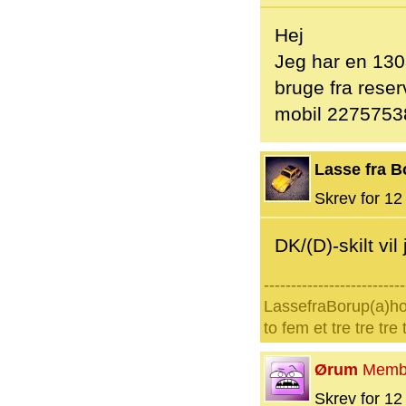
Hej
Jeg har en 1303
bruge fra reser
mobil 22757538
Lasse fra B
Skrev for 12 
DK/(D)-skilt v
--------------------------
LassefraBorup(a)h
to fem et tre tre tre
Ørum
Memb
Skrev for 12 