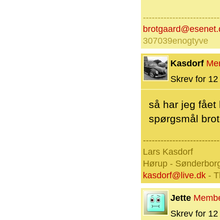
--------------------------
brotgaard@esenet.
307039enogtyve
Kasdorf
Me
Skrev for 12 
så har jeg fået 
spørgsmål bro
--------------------------
Lars Kasdorf
Hørup - Sønderbor
kasdorf@live.dk
- T
Jette
Memb
Skrev for 12 