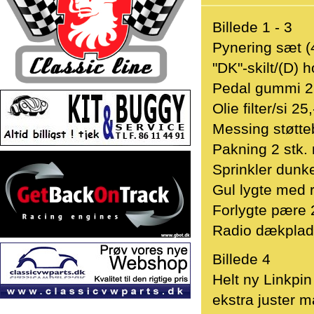
Billede 1 - 3
Pynering sæt (4
"DK"-skilt/(D) ho
Pedal gummi 2 
Olie filter/si 25,
Messing støtteb
Pakning 2 stk. 
Sprinkler dunke
Gul lygte med r
Forlygte pære 
Radio dækplad
Billede 4
Helt ny Linkpin
ekstra juster m