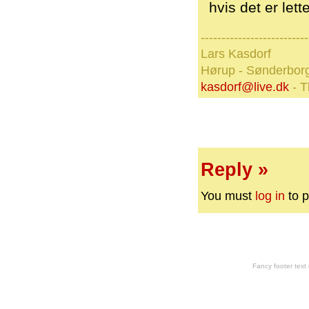
hvis det er lett
--------------------------
Lars Kasdorf
Hørup - Sønderbor
kasdorf@live.dk
- T
Reply »
You must
log in
to p
Fancy footer tex