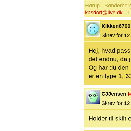
Hørup - Sønderbor
kasdorf@live.dk
- T
Kikken6700
Skrev for 12 
Hej, hvad passe
det endnu, da 
Og har du den 
er en type 1, 6
CJJensen
M
Skrev for 12 
Holder til skilt 