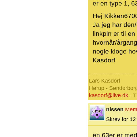
er en type 1, 63'er .
Hej Kikken670
Ja jeg har den
linkpin er til 
hvornår/årgang 
nogle kloge ho
Kasdorf
--------------------------
Lars Kasdorf
Hørup - Sønderbor
kasdorf@live.dk
- T
nissen
Mem
Skrev for 12 
en 63er er med 