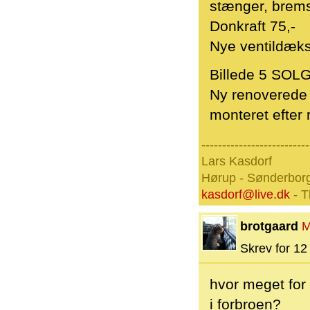
stænger, brems
Donkraft 75,-
Nye ventildæks
Billede 5 SOL
Ny renoverede o
monteret efter 
--------------------------
Lars Kasdorf
Hørup - Sønderbor
kasdorf@live.dk
- T
brotgaard
M
Skrev for 12 
hvor meget for 
i forbroen?