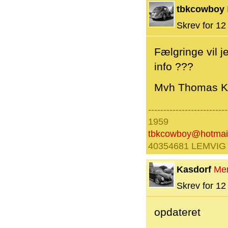
tbkcowboy
Skrev for 12 
Fælgringe vil j
info ???
Mvh Thomas Ka
--------------------------
1959
tbkcowboy@hotmai
40354681 LEMVIG
Kasdorf
Me
Skrev for 12 
opdateret