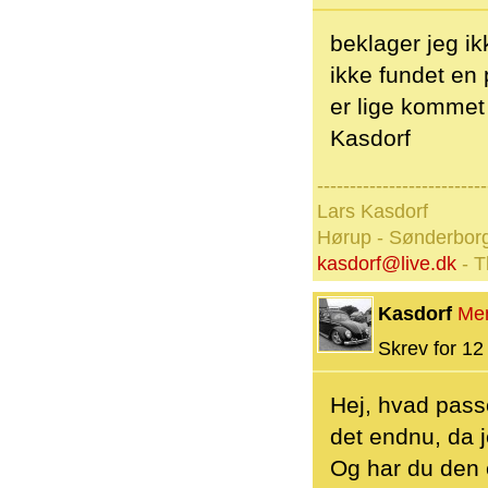
beklager jeg ik
ikke fundet en p
er lige kommet 
Kasdorf
--------------------------
Lars Kasdorf
Hørup - Sønderbor
kasdorf@live.dk
- T
Kasdorf
Me
Skrev for 12 
Hej, hvad passe
det endnu, da 
Og har du den 