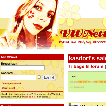
FORUM
GALLERY
FAQ
PROJEKT
|
|
|
Mit VWnet
kasdorf's sal
Brugernavn
Tilbage til forum
Kodeord
Tags:
dk skilt
donkraft
favorit
for meget 
Glemt password
ventildæksel
Opret profil
Har du ikke en konto endnu? Få mere ud af VWnettet,
opret dig som bruger
her og nu
- helt gratis...