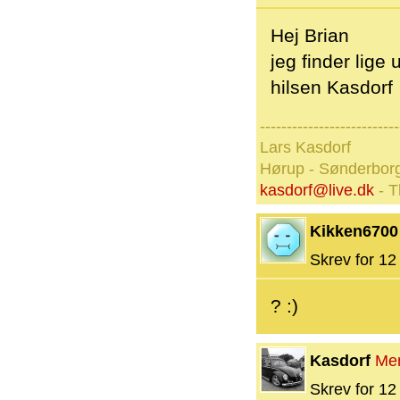
Hej Brian
jeg finder lige
hilsen Kasdorf
--------------------------
Lars Kasdorf
Hørup - Sønderbor
kasdorf@live.dk
- T
Kikken6700
Skrev for 12 
? :)
Kasdorf
Me
Skrev for 12 