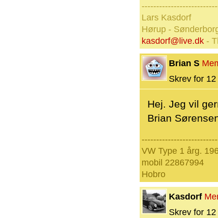
--------------------------
Lars Kasdorf
Hørup - Sønderbor
kasdorf@live.dk
- T
Brian S
Mem
Skrev for 12 
Hej. Jeg vil g
Brian Sørense
--------------------------
VW Type 1 årg. 19
mobil 22867994
Hobro
Kasdorf
Me
Skrev for 12 