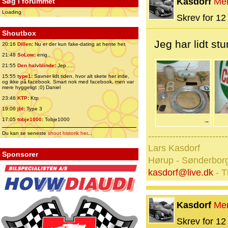
Kasdorf
Me
Søg i forummet
Loading
Skrev for 12 
Shoutbox
Jeg har lidt s
20:16
Dillen
:
Nu er der kun fake-dating at hente her.
21:48
SoLow
:
enig..
21:55
Den halvblinde
:
Jep.....
15:55
type1
:
Savner lidt tiden, hvor alt skete her inde,
og ikke på facebook. Smart nok med facebook, men var
mere hyggeligt ;0) Daniel
23:46
KTP
:
Ktp
19:06
jbl
:
Type 3
17:05
tobje1000
:
Tobje1000
→
Du kan se seneste
shout historik her
...
--------------------------
Lars Kasdorf
Sponsorer
Hørup - Sønderbor
kasdorf@live.dk
- T
Kasdorf
Me
Skrev for 12 