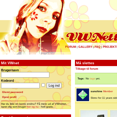
FORUM
GALLERY
FAQ
PROJEKT
|
|
|
Mit VWnet
Må slettes
Tilbage til forum
Brugernavn
Tags:
No
tags
yet.
Kodeord
sunshine
Member
Glemt password
Opret profil
Skrev for 11 years side
Har du ikke en konto endnu? Få mere ud af VWnettet,
opret dig som bruger
her og nu
- helt gratis...