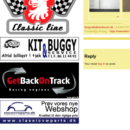
→
-------------------------------------------
bingodk@stofanet.dk
- 64400767 
Forskelligt til salg -
http://vwnettet
Reply
You must
log in
to post.