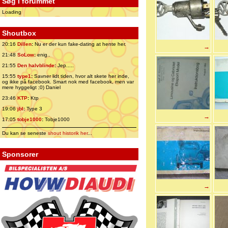
Søg i forummet
Loading
Shoutbox
20:16
Dillen
:
Nu er der kun fake-dating at hente her.
→
21:48
SoLow
:
enig..
21:55
Den halvblinde
:
Jep.....
15:55
type1
:
Savner lidt tiden, hvor alt skete her inde,
og ikke på facebook. Smart nok med facebook, men var
mere hyggeligt ;0) Daniel
23:46
KTP
:
Ktp
19:06
jbl
:
Type 3
→
17:05
tobje1000
:
Tobje1000
Du kan se seneste
shout historik her
...
Sponsorer
→