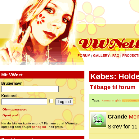
FORUM
GALLERY
FAQ
PROJEKT
|
|
|
Mit VWnet
Købes: Holde
Brugernavn
Tilbage til forum
Kodeord
Tags:
karmann ghia
speedomet
Glemt password
Opret profil
Grande
Mem
Har du ikke en konto endnu? Få mere ud af VWnettet,
Skrev for 11 
opret dig som bruger
her og nu
- helt gratis...