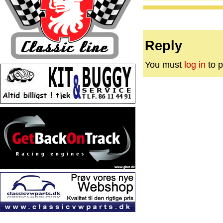
Reply
You must
log in
to p