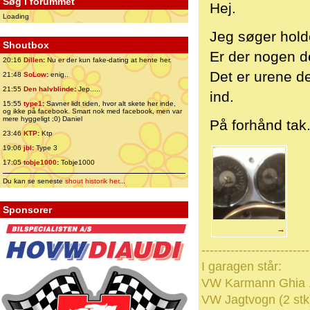
Søg i forummet
Hej.
Loading
Jeg søger holde
Shoutbox
Er der nogen d
20:16
Dillen
:
Nu er der kun fake-dating at hente her.
Det er urene de
21:48
SoLow
:
enig..
21:55
Den halvblinde
:
Jep.....
ind.
15:55
type1
:
Savner lidt tiden, hvor alt skete her inde,
og ikke på facebook. Smart nok med facebook, men var
mere hyggeligt ;0) Daniel
På forhånd tak
23:46
KTP
:
Ktp
19:06
jbl
:
Type 3
17:05
tobje1000
:
Tobje1000
Du kan se seneste
shout historik her
...
Sponsorer
→
--------------------------
I garagen står:
VW Karmann Ghia 1
VW Jagtvogn (2 stk