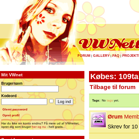
FORUM
GALLERY
FAQ
PROJEKT
|
|
|
Mit VWnet
Købes: 109ta
Brugernavn
Tilbage til forum
Kodeord
Tags:
No
tags
yet.
Glemt password
Opret profil
Ørum
Memb
Har du ikke en konto endnu? Få mere ud af VWnettet,
Skrev for 10 
opret dig som bruger
her og nu
- helt gratis...