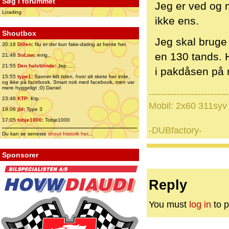
Søg i forummet
Jeg er ved og 
Loading
ikke ens.
Shoutbox
Jeg skal bruge
20:16
Dillen
:
Nu er der kun fake-dating at hente her.
en 130 tands. H
21:48
SoLow
:
enig..
21:55
Den halvblinde
:
Jep.....
i pakdåsen på 
15:55
type1
:
Savner lidt tiden, hvor alt skete her inde,
og ikke på facebook. Smart nok med facebook, men var
mere hyggeligt ;0) Daniel
--------------------------
23:46
KTP
:
Ktp
Mobil: 2x60 311syv
19:06
jbl
:
Type 3
17:05
tobje1000
:
Tobje1000
-DUBfactory-
Du kan se seneste
shout historik her
...
Sponsorer
Reply
You must
log in
to p