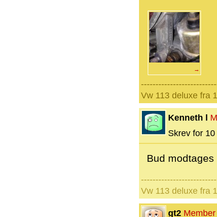
→
--------------------------
Vw 113 deluxe fra 
Kenneth l
M
Skrev for 10 
Bud modtages
--------------------------
Vw 113 deluxe fra 
gt2
Member