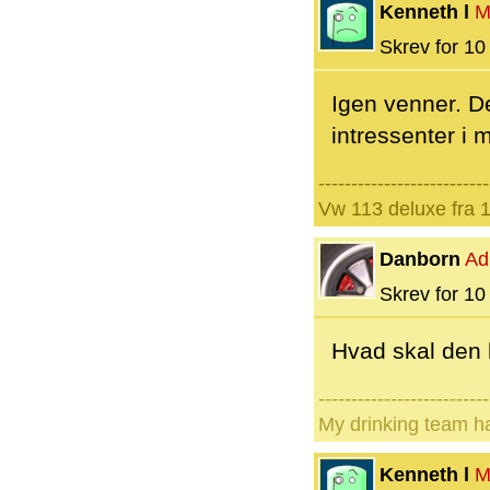
Kenneth l
M
Skrev for 10 
Igen venner. De
intressenter i 
--------------------------
Vw 113 deluxe fra 
Danborn
Ad
Skrev for 10 
Hvad skal den 
--------------------------
My drinking team h
Kenneth l
M