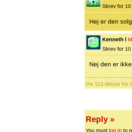
Skrev for 10 
Hej er den solg
Kenneth l
M
Skrev for 10 
Nej den er ikke
--------------------------
Vw 113 deluxe fra 
Reply »
You must
log in
to p