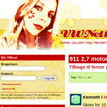
FORUM
GALLERY
FAQ
PROJEKT
|
|
|
Mit VWnet
911 2,7 moto
Brugernavn
Tilbage til forum
Kodeord
Tags:
No
tags
yet.
Glemt password
Opret profil
Har du ikke en konto endnu? Få mere ud af VWnettet,
Kenneth l
M
opret dig som bruger
her og nu
- helt gratis...
Skrev for 10 