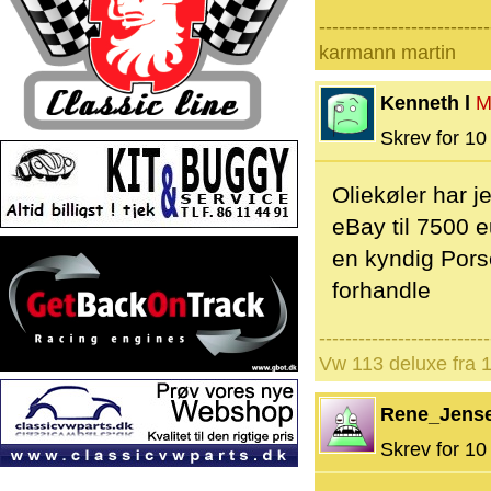
--------------------------
karmann martin
Kenneth l
M
Skrev for 10 
Oliekøler har j
eBay til 7500 
en kyndig Porsch
forhandle
--------------------------
Vw 113 deluxe fra 
Rene_Jens
Skrev for 10 