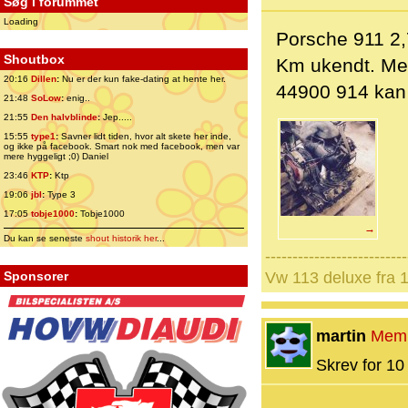
Søg i forummet
Loading
Porsche 911 2,
Shoutbox
Km ukendt. Me
20:16
Dillen
:
Nu er der kun fake-dating at hente her.
44900 914 kan 
21:48
SoLow
:
enig..
21:55
Den halvblinde
:
Jep.....
15:55
type1
:
Savner lidt tiden, hvor alt skete her inde,
og ikke på facebook. Smart nok med facebook, men var
mere hyggeligt ;0) Daniel
23:46
KTP
:
Ktp
19:06
jbl
:
Type 3
17:05
tobje1000
:
Tobje1000
→
Du kan se seneste
shout historik her
...
--------------------------
Sponsorer
Vw 113 deluxe fra 
martin
Mem
Skrev for 10 