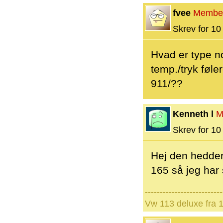
fvee
Membe
Skrev for 10 
Hvad er type n
temp./tryk føle
911/??
Kenneth l
M
Skrev for 10 
Hej den hedder
165 så jeg har
--------------------------
Vw 113 deluxe fra 