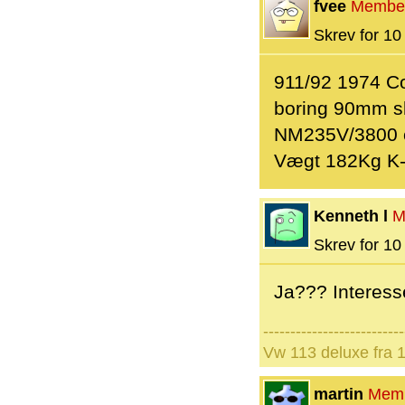
fvee
Membe
Skrev for 10 
911/92 1974 C
boring 90mm s
NM235V/3800 
Vægt 182Kg K-j
Kenneth l
M
Skrev for 10 
Ja??? Interess
--------------------------
Vw 113 deluxe fra 
martin
Mem