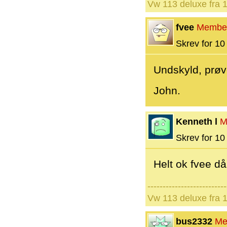
Vw 113 deluxe fra 
fvee
Membe
Skrev for 10 
Undskyld, prøve
John.
Kenneth l
M
Skrev for 10 
Helt ok fvee då
--------------------------
Vw 113 deluxe fra 
bus2332
Me