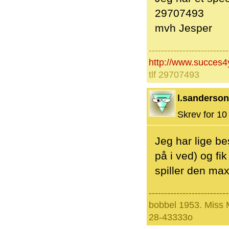
29707493
mvh Jesper
--------------------------
http://www.succes4
tlf 29707493
l.sanderson
Skrev for 10 
Jeg har lige be
på i ved) og fi
spiller den max
--------------------------
bobbel 1953. Miss
28-43333o