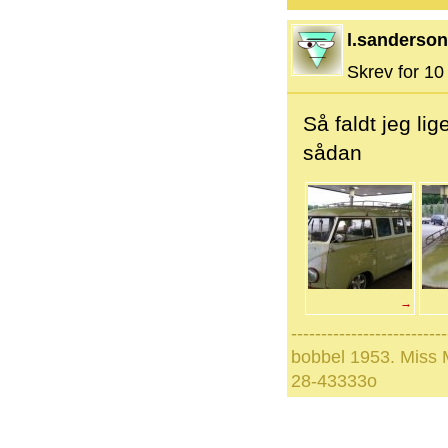
l.sanderson
Skrev for 10 
Så faldt jeg lig
sådan
→
--------------------------
bobbel 1953. Miss
28-43333o