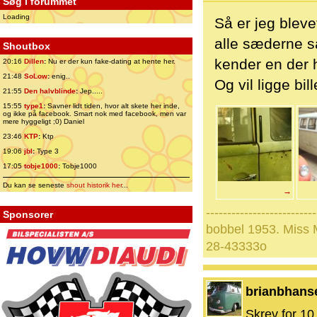
Søg i forummet
Loading
Så er jeg bleve
alle sæderne så 
Shoutbox
kender en der 
20:16
Dillen
:
Nu er der kun fake-dating at hente her.
21:48
SoLow
:
enig..
Og vil ligge bi
21:55
Den halvblinde
:
Jep.....
15:55
type1
:
Savner lidt tiden, hvor alt skete her inde,
og ikke på facebook. Smart nok med facebook, men var
mere hyggeligt ;0) Daniel
23:46
KTP
:
Ktp
19:06
jbl
:
Type 3
17:05
tobje1000
:
Tobje1000
Du kan se seneste
shout historik her
...
→
--------------------------
Sponsorer
bobbel 1953. Miss
28-43333o
brianbhans
Skrev for 10 