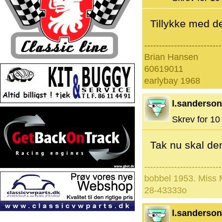
Tillykke med de
--------------------------
Brian Hansen
60619011
earlybay 1968
l.sanderson
Skrev for 10 
Tak nu skal de
--------------------------
bobbel 1953. Miss
28-43333o
l.sanderson