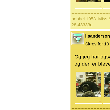
→
--------------------------
bobbel 1953. Miss
28-43333o
l.sanderson
Skrev for 10 
Og jeg har også
og den er blevet
→
--------------------------