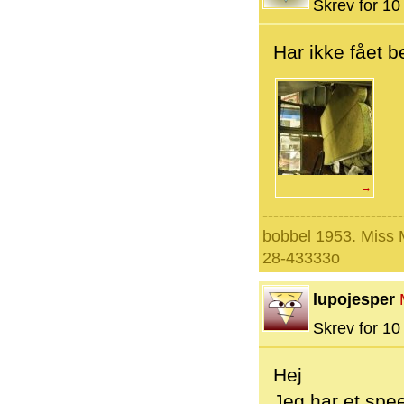
Skrev for 10 
Har ikke fået b
→
--------------------------
bobbel 1953. Miss
28-43333o
lupojesper
Skrev for 10 
Hej
Jeg har et sp