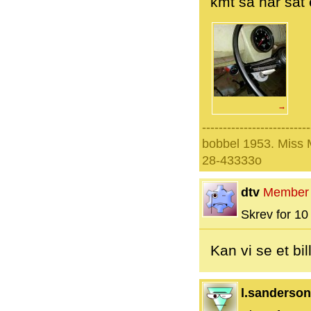
kmt så har sat 
→
--------------------------
bobbel 1953. Miss
28-43333o
dtv
Member
Skrev for 10 
Kan vi se et bi
l.sanderson