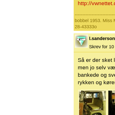
http://vwnettet
--------------------------
bobbel 1953. Miss
28-43333o
l.sanderson
Skrev for 10 
Så er der sket
men jo selv væ
bankede og svej
rykken og kører