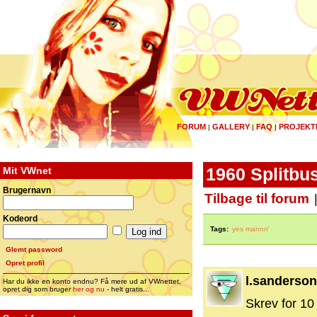
FORUM
GALLERY
FAQ
PROJEKT
|
|
|
Mit VWnet
1960 Splitbu
Brugernavn
Tilbage til forum
Kodeord
Tags:
yes mannn'
Glemt password
Opret profil
l.sanderson
Har du ikke en konto endnu? Få mere ud af VWnettet,
opret dig som bruger
her og nu
- helt gratis...
Skrev for 10 