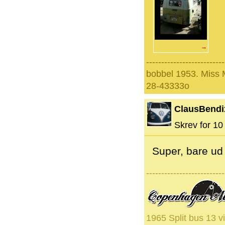
→
--------------------------
bobbel 1953. Miss
28-43333o
ClausBendi
Skrev for 10 
Super, bare ud 
--------------------------
1965 Split bus 13 v