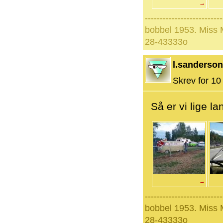
→
--------------------------
bobbel 1953. Miss
28-43333o
l.sanderson
Skrev for 10 
Så er vi lige l
→
--------------------------
bobbel 1953. Miss
28-43333o