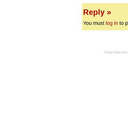
Reply »
You must
log in
to p
Fancy footer tex