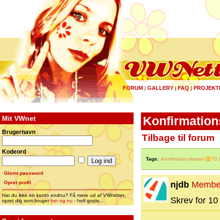
FORUM
GALLERY
FAQ
PROJEKT
|
|
|
Mit VWnet
Konfirmations
Brugernavn
Tilbage til forum
Kodeord
Tags:
konfirmationskørsel
t1
T2
Glemt password
Opret profil
njdb
Membe
Har du ikke en konto endnu? Få mere ud af VWnettet,
Skrev for 10 
opret dig som bruger
her og nu
- helt gratis...