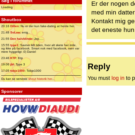
Søg i forummet
Er der nogen de
Loading
med min datter.
Shoutbox
Kontakt mig ge
20:16
Dillen
:
Nu er der kun fake-dating at hente her.
det eneste hun 
21:48
SoLow
:
enig..
21:55
Den halvblinde
:
Jep.....
15:55
type1
:
Savner lidt tiden, hvor alt skete her inde,
og ikke på facebook. Smart nok med facebook, men var
mere hyggeligt ;0) Daniel
23:46
KTP
:
Ktp
Reply
19:06
jbl
:
Type 3
17:05
tobje1000
:
Tobje1000
You must
log in
to p
Du kan se seneste
shout historik her
...
Sponsorer