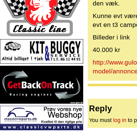
den væk.
Kunne evt være
evt en t3 campe
Billeder i link
40.000 kr
http://www.gulo
model/annonce
Reply
You must
log in
to p