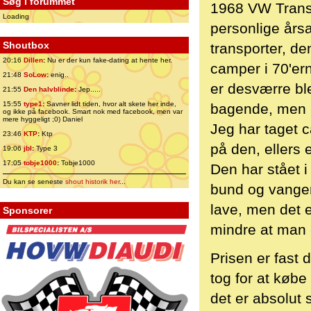
Søg i forummet
1968 VW Transp
Loading
personlige års
Shoutbox
transporter, de
20:16
Dillen
:
Nu er der kun fake-dating at hente her.
camper i 70'ern
21:48
SoLow
:
enig..
er desværre ble
21:55
Den halvblinde
:
Jep.....
15:55
type1
:
Savner lidt tiden, hvor alt skete her inde,
bagende, men ma
og ikke på facebook. Smart nok med facebook, men var
mere hyggeligt ;0) Daniel
Jeg har taget c
23:46
KTP
:
Ktp
på den, ellers 
19:06
jbl
:
Type 3
17:05
tobje1000
:
Tobje1000
Den har stået i
Du kan se seneste
shout historik her
...
bund og vanger
lave, men det 
Sponsorer
mindre at man er
Prisen er fast 
tog for at købe
det er absolut 