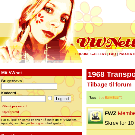
FORUM
GALLERY
FAQ
PROJEKT
|
|
|
Mit VWnet
1968 Transpo
Brugernavn
Tilbage til forum
Kodeord
Tags:
bus
Early Bay
T2
Glemt password
Opret profil
FWZ
Membe
Har du ikke en konto endnu? Få mere ud af VWnettet,
Skrev for 10 
opret dig som bruger
her og nu
- helt gratis...