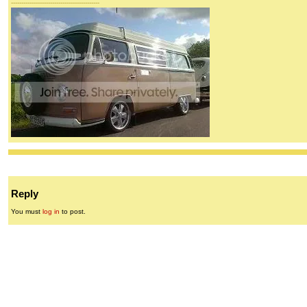
-------------------------------------------
Reply
You must
log in
to post.