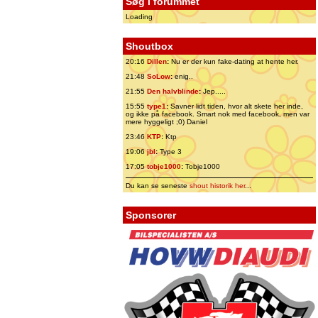
Søg i forummet
Loading
Shoutbox
20:16
Dillen
:
Nu er der kun fake-dating at hente her.
21:48
SoLow
:
enig..
21:55
Den halvblinde
:
Jep.....
15:55
type1
:
Savner lidt tiden, hvor alt skete her inde,
og ikke på facebook. Smart nok med facebook, men var
mere hyggeligt ;0) Daniel
23:46
KTP
:
Ktp
19:06
jbl
:
Type 3
17:05
tobje1000
:
Tobje1000
Du kan se seneste
shout historik her
...
Sponsorer