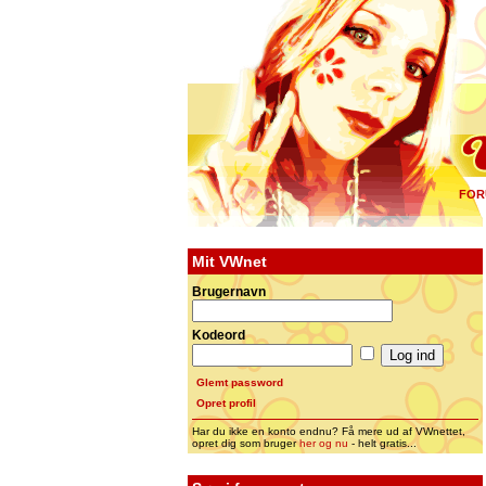
FOR
Mit VWnet
Brugernavn
Kodeord
Glemt password
Opret profil
Har du ikke en konto endnu? Få mere ud af VWnettet,
opret dig som bruger
her og nu
- helt gratis...