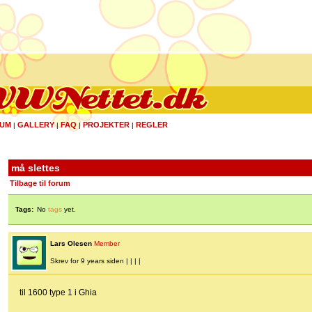
UM
GALLERY
FAQ
PROJEKTER
REGLER
|
|
|
|
må slettes
Tilbage til forum
Tags:
No
tags
yet.
Lars Olesen
Member
Skrev for 9 years siden | | | |
til 1600 type 1 i Ghia