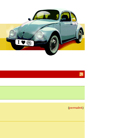
(
permalink
)