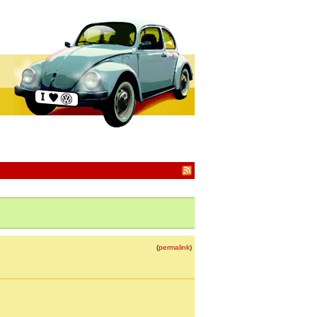
(
permalink
)