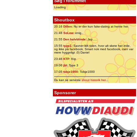
Søg i forummet
Loading
Shoutbox
20:16
Dillen
:
Nu er der kun fake-dating at hente her.
21:48
SoLow
:
enig..
21:55
Den halvblinde
:
Jep.....
15:55
type1
:
Savner lidt tiden, hvor alt skete her inde,
og ikke på facebook. Smart nok med facebook, men var
mere hyggeligt ;0) Daniel
23:46
KTP
:
Ktp
19:06
jbl
:
Type 3
17:05
tobje1000
:
Tobje1000
Du kan se seneste
shout historik her
...
Sponsorer