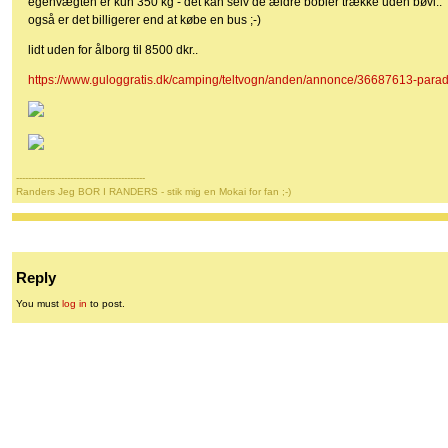
egenvægten er kun 350 kg - det kan selv de ældre bobler trække uden bøvl..
også er det billigerer end at købe en bus ;-)
lidt uden for ålborg til 8500 dkr..
https://www.guloggratis.dk/camping/teltvogn/anden/annonce/36687613-pa
-------------------------------------------
Randers Jeg BOR I RANDERS - stik mig en Mokai for fan ;-)
Reply
You must
log in
to post.