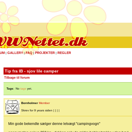
UM
GALLERY
FAQ
PROJEKTER
REGLER
|
|
|
|
Tip fra IB - sjov lile camper
Tilbage til forum
Tags:
No
tags
yet.
Bornholmer
Member
Skrev for 9 years siden | | | |
Min gode bekendte sælger denne letvægt "campingvogn"