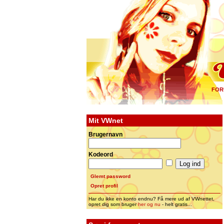
FOR
Mit VWnet
Brugernavn
Kodeord
Glemt password
Opret profil
Har du ikke en konto endnu? Få mere ud af VWnettet,
opret dig som bruger
her og nu
- helt gratis...