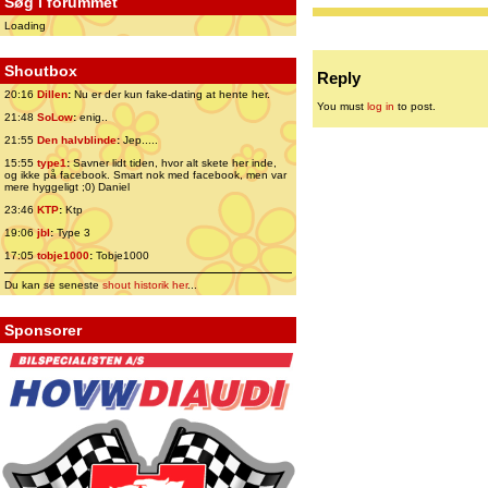
Søg i forummet
Loading
Shoutbox
Reply
20:16
Dillen
:
Nu er der kun fake-dating at hente her.
You must
log in
to post.
21:48
SoLow
:
enig..
21:55
Den halvblinde
:
Jep.....
15:55
type1
:
Savner lidt tiden, hvor alt skete her inde,
og ikke på facebook. Smart nok med facebook, men var
mere hyggeligt ;0) Daniel
23:46
KTP
:
Ktp
19:06
jbl
:
Type 3
17:05
tobje1000
:
Tobje1000
Du kan se seneste
shout historik her
...
Sponsorer