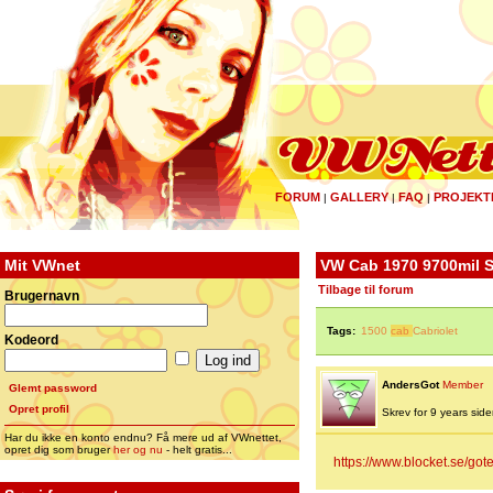
FORUM
GALLERY
FAQ
PROJEKT
|
|
|
Mit VWnet
VW Cab 1970 9700mil 
Tilbage til forum
Brugernavn
Tags:
1500
cab
Cabriolet
Kodeord
AndersGot
Member
Glemt password
Opret profil
Skrev for 9 years siden 
Har du ikke en konto endnu? Få mere ud af VWnettet,
opret dig som bruger
her og nu
- helt gratis...
https://www.blocket.se/