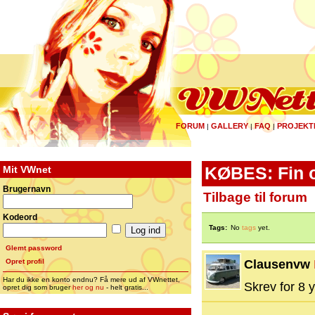
FORUM
GALLERY
FAQ
PROJEKT
|
|
|
Mit VWnet
KØBES: Fin o
Brugernavn
Tilbage til forum
Kodeord
Tags:
No
tags
yet.
Glemt password
Opret profil
Clausenvw
Har du ikke en konto endnu? Få mere ud af VWnettet,
Skrev for 8 y
opret dig som bruger
her og nu
- helt gratis...