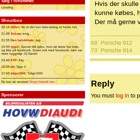
Søg i forummet
Hvis der skulle
Loading
kunne købes, h
Shoutbox
Der må gerne væ
20:16
Dillen
:
Nu er der kun fake-dating at hente her.
21:48
SoLow
:
enig..
--------------------------
21:55
Den halvblinde
:
Jep.....
69´ Porsche 912
15:55
type1
:
Savner lidt tiden, hvor alt skete her inde,
73´ Porsche 914
og ikke på facebook. Smart nok med facebook, men var
mere hyggeligt ;0) Daniel
23:46
KTP
:
Ktp
19:06
jbl
:
Type 3
17:05
tobje1000
:
Tobje1000
Reply
Du kan se seneste
shout historik her
...
Sponsorer
You must
log in
to p