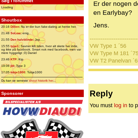
Søg i forummet
Er der nogen de
Loading
en Earlybay?
Shoutbox
Jens.
20:16
Dillen
:
Nu er der kun fake-dating at hente her.
21:48
SoLow
:
enig..
--------------------------
21:55
Den halvblinde
:
Jep.....
VW Type 1 ´56
15:55
type1
:
Savner lidt tiden, hvor alt skete her inde,
og ikke på facebook. Smart nok med facebook, men var
VW Type M 181 ´7
mere hyggeligt ;0) Daniel
23:46
KTP
:
Ktp
VW T2 Panelvan ´6
19:06
jbl
:
Type 3
17:05
tobje1000
:
Tobje1000
Du kan se seneste
shout historik her
...
Reply
Sponsorer
You must
log in
to p