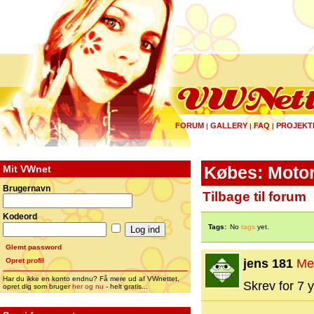
FORUM
GALLERY
FAQ
PROJEKT
|
|
|
Mit VWnet
Købes: Moto
Brugernavn
Tilbage til forum
Kodeord
Tags:
No
tags
yet.
Glemt password
Opret profil
jens 181
Me
Har du ikke en konto endnu? Få mere ud af VWnettet,
Skrev for 7 y
opret dig som bruger
her og nu
- helt gratis...