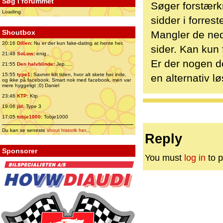
Søg i forummet
Søger forstærkn
Loading
sidder i forres
Shoutbox
Mangler de ned
20:16
Dillen
:
Nu er der kun fake-dating at hente her.
sider. Kan kun 
21:48
SoLow
:
enig..
Er der nogen de
21:55
Den halvblinde
:
Jep.....
15:55
type1
:
Savner lidt tiden, hvor alt skete her inde,
en alternativ l
og ikke på facebook. Smart nok med facebook, men var
mere hyggeligt ;0) Daniel
23:46
KTP
:
Ktp
19:06
jbl
:
Type 3
17:05
tobje1000
:
Tobje1000
Du kan se seneste
shout historik her
...
Reply
Sponsorer
You must
log in
to p