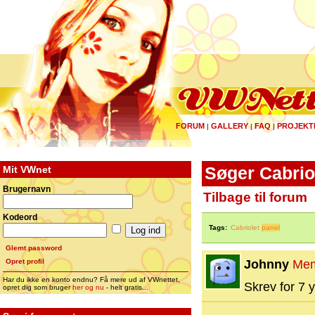
FORUM
GALLERY
FAQ
PROJEKT
|
|
|
Mit VWnet
Søger Cabrio
Brugernavn
Tilbage til forum
Kodeord
Tags:
Cabriolet
panel
Glemt password
Opret profil
Johnny
Me
Har du ikke en konto endnu? Få mere ud af VWnettet,
Skrev for 7 y
opret dig som bruger
her og nu
- helt gratis...