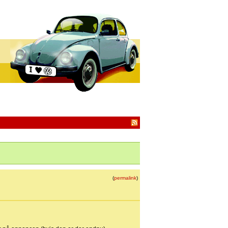
(
permalink
)