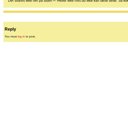
Der svares ikke her på siden <- Heller ikke hvis du ikke kan læse dette. Så kl
Reply
You must
log in
to post.