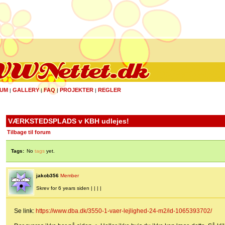
UM
GALLERY
FAQ
PROJEKTER
REGLER
|
|
|
|
VÆRKSTEDSPLADS v KBH udlejes!
Tilbage til forum
Tags:
No
tags
yet.
jakob356
Member
Skrev for 6 years siden | | | |
Se link:
https://www.dba.dk/3550-1-vaer-lejlighed-24-m2/id-1065393702/