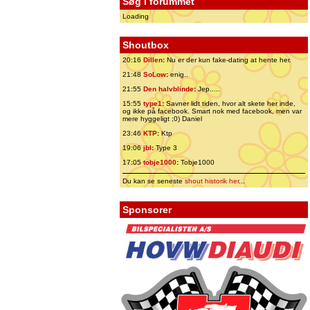
Søg i forummet
Loading
Shoutbox
20:16
Dillen
:
Nu er der kun fake-dating at hente her.
21:48
SoLow
:
enig..
21:55
Den halvblinde
:
Jep.....
15:55
type1
:
Savner lidt tiden, hvor alt skete her inde,
og ikke på facebook. Smart nok med facebook, men var
mere hyggeligt ;0) Daniel
23:46
KTP
:
Ktp
19:06
jbl
:
Type 3
17:05
tobje1000
:
Tobje1000
Du kan se seneste
shout historik her
...
Sponsorer