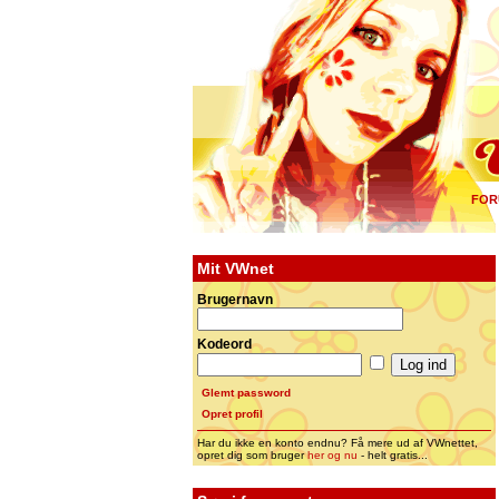
FOR
Mit VWnet
Brugernavn
Kodeord
Glemt password
Opret profil
Har du ikke en konto endnu? Få mere ud af VWnettet,
opret dig som bruger
her og nu
- helt gratis...