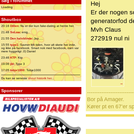
Søg i forummet
Hej
Loading
Er der nogen 
Shoutbox
generatorfod d
20:16
Dillen
:
Nu er der kun fake-dating at hente her.
Mvh Claus
21:48
SoLow
:
enig..
272919 nul ni
21:55
Den halvblinde
:
Jep.....
15:55
type1
:
Savner lidt tiden, hvor alt skete her inde,
og ikke på facebook. Smart nok med facebook, men var
mere hyggeligt ;0) Daniel
23:46
KTP
:
Ktp
19:06
jbl
:
Type 3
17:05
tobje1000
:
Tobje1000
Du kan se seneste
shout historik her
...
→
Sponsorer
--------------------------
Bor på Amager.
Kører pt en 67’er sp