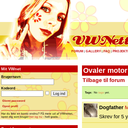
FORUM
GALLERY
FAQ
PROJEKT
|
|
|
Mit VWnet
Ovaler motor
Brugernavn
Tilbage til forum
Kodeord
Tags:
No
tags
yet.
Glemt password
Opret profil
Dogfather
M
Har du ikke en konto endnu? Få mere ud af VWnettet,
Skrev for 5 y
opret dig som bruger
her og nu
- helt gratis...