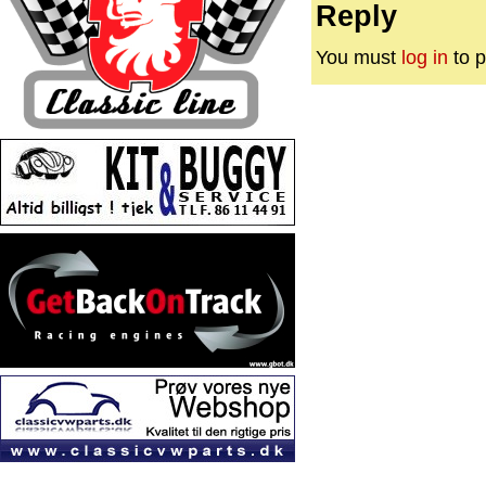
Reply
You must
log in
to p