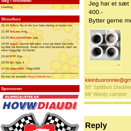
Søg i forummet
Jeg har et sæt 
Loading
400.-
Shoutbox
Bytter gerne me
20:16
Dillen
:
Nu er der kun fake-dating at hente her.
21:48
SoLow
:
enig..
21:55
Den halvblinde
:
Jep.....
15:55
type1
:
Savner lidt tiden, hvor alt skete her inde,
og ikke på facebook. Smart nok med facebook, men var
mere hyggeligt ;0) Daniel
23:46
KTP
:
Ktp
19:06
jbl
:
Type 3
→
17:05
tobje1000
:
Tobje1000
--------------------------
Du kan se seneste
shout historik her
...
kleinbusronnie@gm
65' Splitbus Double
Sponsorer
68' Westy camper
Reply