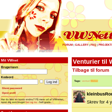
FORUM
GALLERY
FAQ
PROJEKT
|
|
|
Mit VWnet
Venturier til
Brugernavn
Tilbage til forum
Kodeord
Tags:
venturi
Weber
Glemt password
Opret profil
kleinbusRo
Har du ikke en konto endnu? Få mere ud af VWnettet,
Skrev for 4 y
opret dig som bruger
her og nu
- helt gratis...