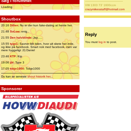
Søg i forummet
-------------------------------------------
VW 1303 73' 1600ccm
Loading
crazymikesstaff@hotmail.com
Shoutbox
20:16
Dillen
:
Nu er der kun fake-dating at hente her.
21:48
SoLow
:
enig..
Reply
21:55
Den halvblinde
:
Jep.....
You must
log in
to post.
15:55
type1
:
Savner lidt tiden, hvor alt skete her inde,
og ikke på facebook. Smart nok med facebook, men var
mere hyggeligt ;0) Daniel
23:46
KTP
:
Ktp
19:06
jbl
:
Type 3
17:05
tobje1000
:
Tobje1000
Du kan se seneste
shout historik her
...
Sponsorer