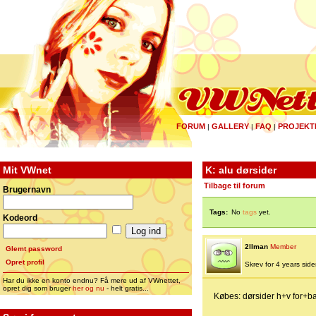
FORUM
GALLERY
FAQ
PROJEKT
|
|
|
Mit VWnet
K: alu dørsider
Tilbage til forum
Brugernavn
Tags:
No
tags
yet.
Kodeord
2llman
Member
Glemt password
Opret profil
Skrev for 4 years siden 
Har du ikke en konto endnu? Få mere ud af VWnettet,
opret dig som bruger
her og nu
- helt gratis...
Købes: dørsider h+v for+b