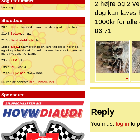
Søg i forummet
2 højre og 2 v
Loading
dog kan laves h
Shoutbox
1000kr for alle
20:16
Dillen
:
Nu er der kun fake-dating at hente her.
86 71
21:48
SoLow
:
enig..
21:55
Den halvblinde
:
Jep.....
15:55
type1
:
Savner lidt tiden, hvor alt skete her inde,
og ikke på facebook. Smart nok med facebook, men var
mere hyggeligt ;0) Daniel
23:46
KTP
:
Ktp
19:06
jbl
:
Type 3
17:05
tobje1000
:
Tobje1000
→
Du kan se seneste
shout historik her
...
Sponsorer
Reply
You must
log in
to p