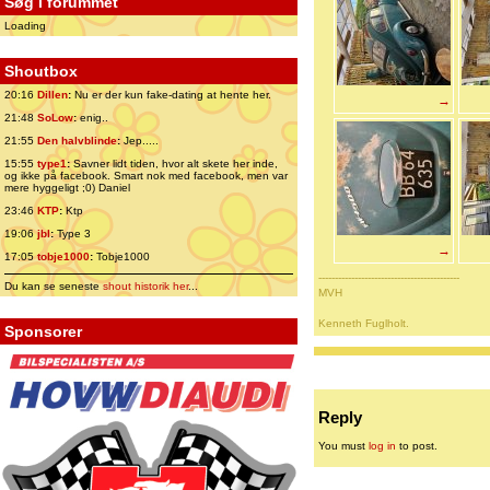
Søg i forummet
Loading
Shoutbox
20:16
Dillen
:
Nu er der kun fake-dating at hente her.
→
21:48
SoLow
:
enig..
21:55
Den halvblinde
:
Jep.....
15:55
type1
:
Savner lidt tiden, hvor alt skete her inde,
og ikke på facebook. Smart nok med facebook, men var
mere hyggeligt ;0) Daniel
23:46
KTP
:
Ktp
19:06
jbl
:
Type 3
→
17:05
tobje1000
:
Tobje1000
-------------------------------------------
Du kan se seneste
shout historik her
...
MVH
Kenneth Fuglholt.
Sponsorer
Reply
You must
log in
to post.