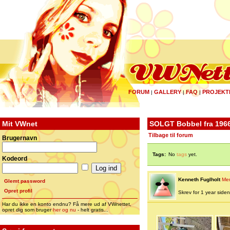
FORUM
GALLERY
FAQ
PROJEKT
|
|
|
Mit VWnet
SOLGT Bobbel fra 196
Tilbage til forum
Brugernavn
Tags:
No
tags
yet.
Kodeord
Kenneth Fuglholt
Me
Glemt password
Opret profil
Skrev for 1 year siden |
Har du ikke en konto endnu? Få mere ud af VWnettet,
opret dig som bruger
her og nu
- helt gratis...