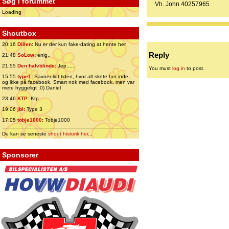
Søg i forummet
Vh. John 40257965
Loading
Shoutbox
20:16
Dillen
:
Nu er der kun fake-dating at hente her.
Reply
21:48
SoLow
:
enig..
21:55
Den halvblinde
:
Jep.....
You must
log in
to post.
15:55
type1
:
Savner lidt tiden, hvor alt skete her inde,
og ikke på facebook. Smart nok med facebook, men var
mere hyggeligt ;0) Daniel
23:46
KTP
:
Ktp
19:06
jbl
:
Type 3
17:05
tobje1000
:
Tobje1000
Du kan se seneste
shout historik her
...
Sponsorer