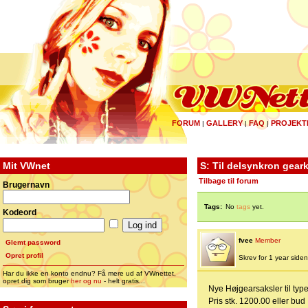
FORUM
GALLERY
FAQ
PROJEKT
|
|
|
Mit VWnet
S: Til delsynkron gear
Tilbage til forum
Brugernavn
Tags:
No
tags
yet.
Kodeord
fvee
Member
Glemt password
Opret profil
Skrev for 1 year siden |
Har du ikke en konto endnu? Få mere ud af VWnettet,
opret dig som bruger
her og nu
- helt gratis...
Nye Højgearsaksler til type
Pris stk. 1200.00 eller bud