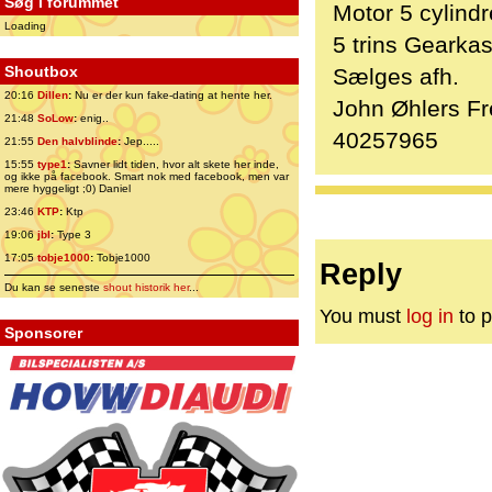
Søg i forummet
Motor 5 cylindr
Loading
5 trins Gearka
Shoutbox
Sælges afh.
20:16
Dillen
:
Nu er der kun fake-dating at hente her.
John Øhlers F
21:48
SoLow
:
enig..
40257965
21:55
Den halvblinde
:
Jep.....
15:55
type1
:
Savner lidt tiden, hvor alt skete her inde,
og ikke på facebook. Smart nok med facebook, men var
mere hyggeligt ;0) Daniel
23:46
KTP
:
Ktp
19:06
jbl
:
Type 3
17:05
tobje1000
:
Tobje1000
Reply
Du kan se seneste
shout historik her
...
You must
log in
to p
Sponsorer