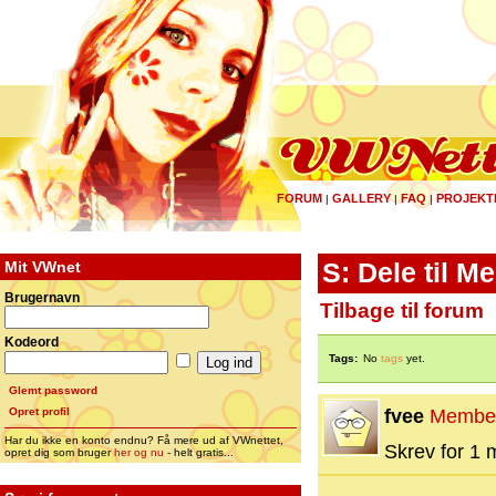
FORUM
GALLERY
FAQ
PROJEKT
|
|
|
Mit VWnet
S: Dele til 
Brugernavn
Tilbage til forum
Kodeord
Tags:
No
tags
yet.
Glemt password
Opret profil
fvee
Membe
Har du ikke en konto endnu? Få mere ud af VWnettet,
Skrev for 1 m
opret dig som bruger
her og nu
- helt gratis...