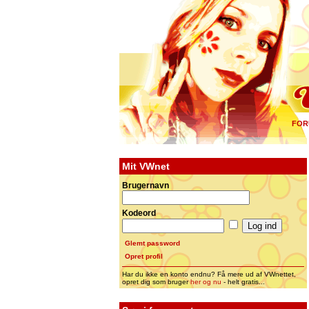
FOR
Mit VWnet
Brugernavn
Kodeord
Glemt password
Opret profil
Har du ikke en konto endnu? Få mere ud af VWnettet,
opret dig som bruger
her og nu
- helt gratis...