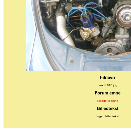
Filnavn
den bl 010.jpg
Forum emne
Tilbage til emne
Billedtekst
Ingen billedtekst