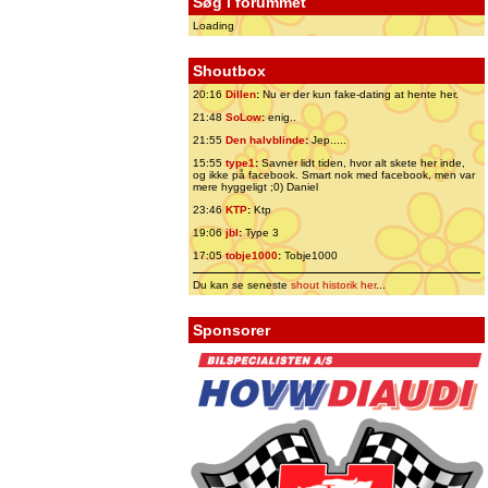
Søg i forummet
Loading
Shoutbox
20:16
Dillen
:
Nu er der kun fake-dating at hente her.
21:48
SoLow
:
enig..
21:55
Den halvblinde
:
Jep.....
15:55
type1
:
Savner lidt tiden, hvor alt skete her inde,
og ikke på facebook. Smart nok med facebook, men var
mere hyggeligt ;0) Daniel
23:46
KTP
:
Ktp
19:06
jbl
:
Type 3
17:05
tobje1000
:
Tobje1000
Du kan se seneste
shout historik her
...
Sponsorer