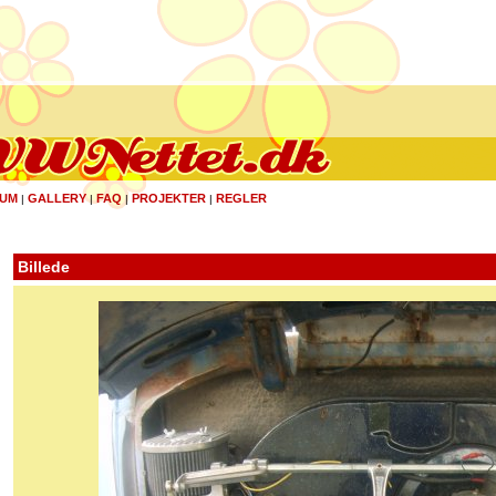
UM
GALLERY
FAQ
PROJEKTER
REGLER
|
|
|
|
Billede