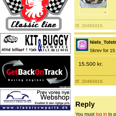
→
--------------------------
tlf. 20493419.
Niels_Tolst
Skrev for 15 
15.500 kr.
--------------------------
tlf. 20493419.
Reply
You must
log in
to p