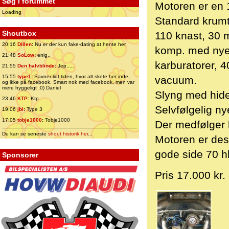
Søg i forummet
Motoren er en 
Loading
Standard krumta
Shoutbox
110 knast, 30 
20:16
Dillen
:
Nu er der kun fake-dating at hente her.
komp. med nye 
21:48
SoLow
:
enig..
karburatorer, 
21:55
Den halvblinde
:
Jep.....
15:55
type1
:
Savner lidt tiden, hvor alt skete her inde,
vacuum.
og ikke på facebook. Smart nok med facebook, men var
mere hyggeligt ;0) Daniel
Slyng med hid
23:46
KTP
:
Ktp
Selvfølgelig ny
19:06
jbl
:
Type 3
17:05
tobje1000
:
Tobje1000
Der medfølger b
Du kan se seneste
shout historik her
...
Motoren er des
gode side 70 h
Sponsorer
Pris 17.000 kr. 