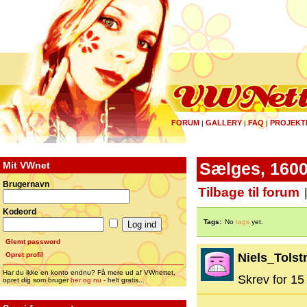
FORUM
GALLERY
FAQ
PROJEKT
|
|
|
Mit VWnet
Sælges, 1600
Brugernavn
Tilbage til forum
Kodeord
Tags:
No
tags
yet.
Glemt password
Opret profil
Niels_Tolst
Har du ikke en konto endnu? Få mere ud af VWnettet,
Skrev for 15 
opret dig som bruger
her og nu
- helt gratis...