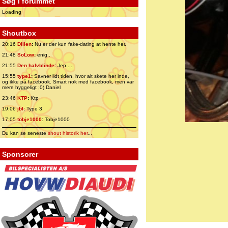
Søg i forummet
Loading
Shoutbox
20:16
Dillen
:
Nu er der kun fake-dating at hente her.
21:48
SoLow
:
enig..
21:55
Den halvblinde
:
Jep.....
15:55
type1
:
Savner lidt tiden, hvor alt skete her inde,
og ikke på facebook. Smart nok med facebook, men var
mere hyggeligt ;0) Daniel
23:46
KTP
:
Ktp
19:06
jbl
:
Type 3
17:05
tobje1000
:
Tobje1000
Du kan se seneste
shout historik her
...
Sponsorer