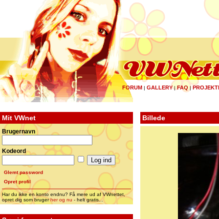
FORUM
GALLERY
FAQ
PROJEKT
|
|
|
Mit VWnet
Billede
Brugernavn
Kodeord
Glemt password
Opret profil
Har du ikke en konto endnu? Få mere ud af VWnettet,
opret dig som bruger
her og nu
- helt gratis...