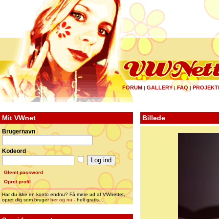
FORUM
GALLERY
FAQ
PROJEKT
|
|
|
Mit VWnet
Billede
Brugernavn
Kodeord
Glemt password
Opret profil
Har du ikke en konto endnu? Få mere ud af VWnettet,
opret dig som bruger
her og nu
- helt gratis...