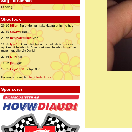
Søg i forummet
Loading
Shoutbox
20:16
Dillen
:
Nu er der kun fake-dating at hente her.
21:48
SoLow
:
enig..
21:55
Den halvblinde
:
Jep.....
15:55
type1
:
Savner lidt tiden, hvor alt skete her inde,
og ikke på facebook. Smart nok med facebook, men var
mere hyggeligt ;0) Daniel
23:46
KTP
:
Ktp
19:06
jbl
:
Type 3
17:05
tobje1000
:
Tobje1000
Du kan se seneste
shout historik her
...
Sponsorer