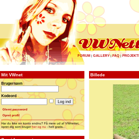
FORUM
GALLERY
FAQ
PROJEKT
|
|
|
Mit VWnet
Billede
Brugernavn
Kodeord
Glemt password
Opret profil
Har du ikke en konto endnu? Få mere ud af VWnettet,
opret dig som bruger
her og nu
- helt gratis...