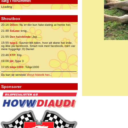
Søg i forummet
Loading
Shoutbox
20:16
Dillen
:
Nu er der kun fake-dating at hente her.
21:48
SoLow
:
enig..
21:55
Den halvblinde
:
Jep.....
15:55
type1
:
Savner lidt tiden, hvor alt skete her inde,
og ikke på facebook. Smart nok med facebook, men var
mere hyggeligt ;0) Daniel
23:46
KTP
:
Ktp
19:06
jbl
:
Type 3
17:05
tobje1000
:
Tobje1000
Du kan se seneste
shout historik her
...
Sponsorer