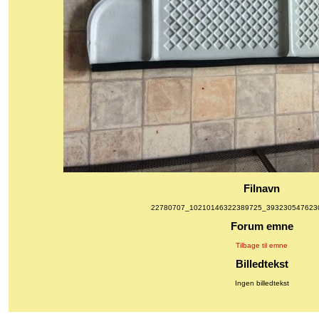
Filnavn
22780707_10210146322389725_3932305476230
Forum emne
Tilbage til emne
Billedtekst
Ingen billedtekst