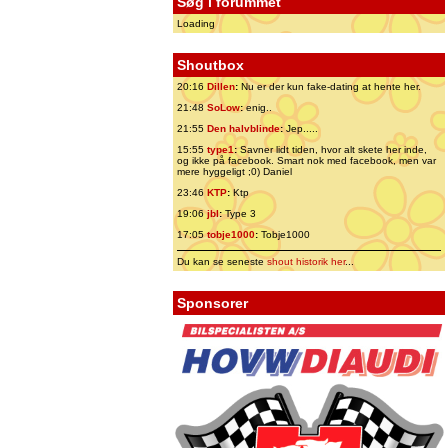
Søg i forummet
Loading
Shoutbox
20:16
Dillen
:
Nu er der kun fake-dating at hente her.
21:48
SoLow
:
enig..
21:55
Den halvblinde
:
Jep.....
15:55
type1
:
Savner lidt tiden, hvor alt skete her inde,
og ikke på facebook. Smart nok med facebook, men var
mere hyggeligt ;0) Daniel
23:46
KTP
:
Ktp
19:06
jbl
:
Type 3
17:05
tobje1000
:
Tobje1000
Du kan se seneste
shout historik her
...
Sponsorer