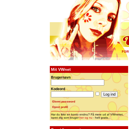
FOR
Mit VWnet
Brugernavn
Kodeord
Glemt password
Opret profil
Har du ikke en konto endnu? Få mere ud af VWnettet,
opret dig som bruger
her og nu
- helt gratis...