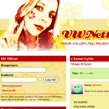
FORUM
GALLERY
FAQ
PROJEKT
|
|
|
Mit VWnet
s kamei hylde
Tilbage til forum
Brugernavn
Tags:
No
tags
yet.
Kodeord
hansy
Member
Glemt password
Opret profil
Skrev for 8 years siden 
Har du ikke en konto endnu? Få mere ud af VWnettet,
opret dig som bruger
her og nu
- helt gratis...
vw bobbel
orig extra udstyr