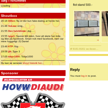
Søg i forummet
flot stand 500.-
Loading
Shoutbox
20:16
Dillen
:
Nu er der kun fake-dating at hente her.
21:48
SoLow
:
enig..
21:55
Den halvblinde
:
Jep.....
15:55
type1
:
Savner lidt tiden, hvor alt skete her inde,
og ikke på facebook. Smart nok med facebook, men var
→
mere hyggeligt ;0) Daniel
-------------------------------------------
23:46
KTP
:
Ktp
tlf 9161-9161 vw 4ever....
19:06
jbl
:
Type 3
17:05
tobje1000
:
Tobje1000
Du kan se seneste
shout historik her
...
Reply
Sponsorer
You must
log in
to post.