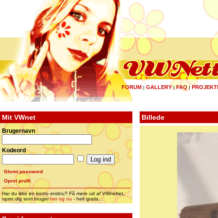
FORUM
GALLERY
FAQ
PROJEKT
|
|
|
Mit VWnet
Billede
Brugernavn
Kodeord
Glemt password
Opret profil
Har du ikke en konto endnu? Få mere ud af VWnettet,
opret dig som bruger
her og nu
- helt gratis...