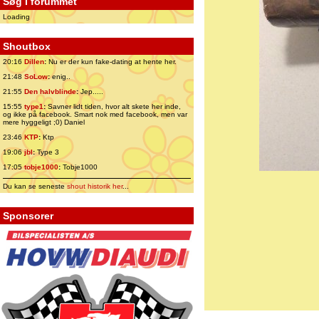
Søg i forummet
Loading
Shoutbox
20:16
Dillen
:
Nu er der kun fake-dating at hente her.
21:48
SoLow
:
enig..
21:55
Den halvblinde
:
Jep.....
15:55
type1
:
Savner lidt tiden, hvor alt skete her inde,
og ikke på facebook. Smart nok med facebook, men var
mere hyggeligt ;0) Daniel
23:46
KTP
:
Ktp
19:06
jbl
:
Type 3
17:05
tobje1000
:
Tobje1000
Du kan se seneste
shout historik her
...
Sponsorer