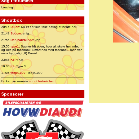
Søg i forummet
Loading
Shoutbox
20:16
Dillen
:
Nu er der kun fake-dating at hente her.
21:48
SoLow
:
enig..
21:55
Den halvblinde
:
Jep.....
15:55
type1
:
Savner lidt tiden, hvor alt skete her inde,
og ikke på facebook. Smart nok med facebook, men var
mere hyggeligt ;0) Daniel
23:46
KTP
:
Ktp
19:06
jbl
:
Type 3
17:05
tobje1000
:
Tobje1000
Du kan se seneste
shout historik her
...
Sponsorer