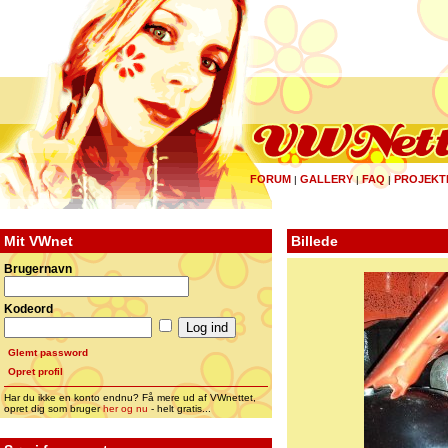
FORUM
GALLERY
FAQ
PROJEKT
|
|
|
Mit VWnet
Billede
Brugernavn
Kodeord
Glemt password
Opret profil
Har du ikke en konto endnu? Få mere ud af VWnettet,
opret dig som bruger
her og nu
- helt gratis...