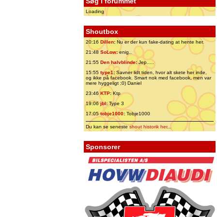
Søg i forummet
Loading
Shoutbox
20:16
Dillen
:
Nu er der kun fake-dating at hente her.
21:48
SoLow
:
enig..
21:55
Den halvblinde
:
Jep.....
15:55
type1
:
Savner lidt tiden, hvor alt skete her inde,
og ikke på facebook. Smart nok med facebook, men var
mere hyggeligt ;0) Daniel
23:46
KTP
:
Ktp
19:06
jbl
:
Type 3
17:05
tobje1000
:
Tobje1000
Du kan se seneste
shout historik her
...
Sponsorer