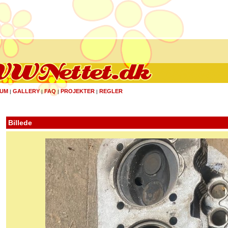
UM
GALLERY
FAQ
PROJEKTER
REGLER
|
|
|
|
Billede