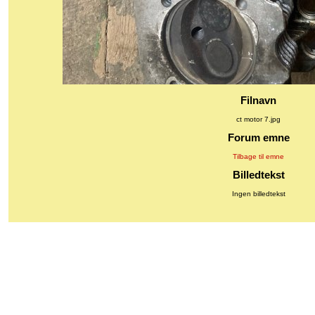
Filnavn
ct motor 7.jpg
Forum emne
Tilbage til emne
Billedtekst
Ingen billedtekst