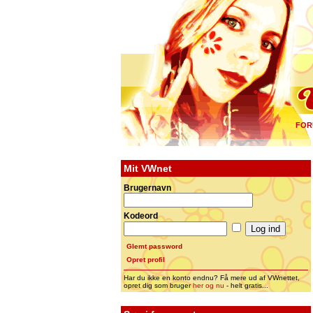
FOR
Mit VWnet
Brugernavn
Kodeord
Glemt password
Opret profil
Har du ikke en konto endnu? Få mere ud af VWnettet,
opret dig som bruger
her og nu
- helt gratis...