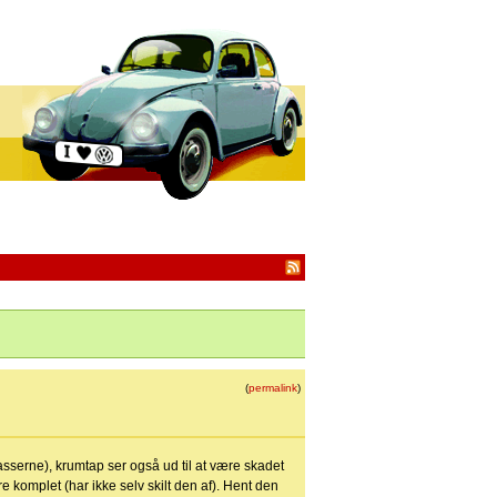
(
permalink
)
asserne), krumtap ser også ud til at være skadet
e komplet (har ikke selv skilt den af). Hent den