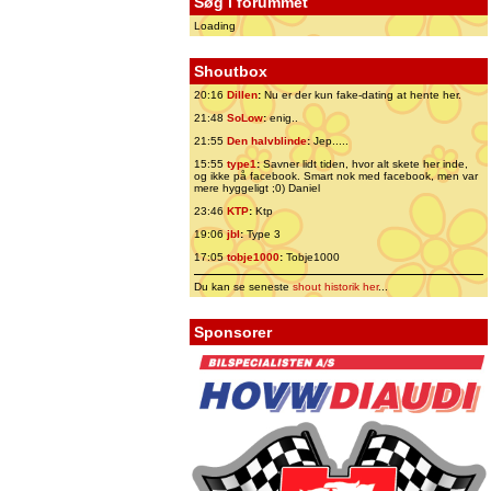
Søg i forummet
Loading
Shoutbox
20:16
Dillen
:
Nu er der kun fake-dating at hente her.
21:48
SoLow
:
enig..
21:55
Den halvblinde
:
Jep.....
15:55
type1
:
Savner lidt tiden, hvor alt skete her inde,
og ikke på facebook. Smart nok med facebook, men var
mere hyggeligt ;0) Daniel
23:46
KTP
:
Ktp
19:06
jbl
:
Type 3
17:05
tobje1000
:
Tobje1000
Du kan se seneste
shout historik her
...
Sponsorer