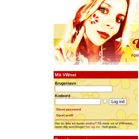
FOR
Mit VWnet
Brugernavn
Kodeord
Glemt password
Opret profil
Har du ikke en konto endnu? Få mere ud af VWnettet,
opret dig som bruger
her og nu
- helt gratis...