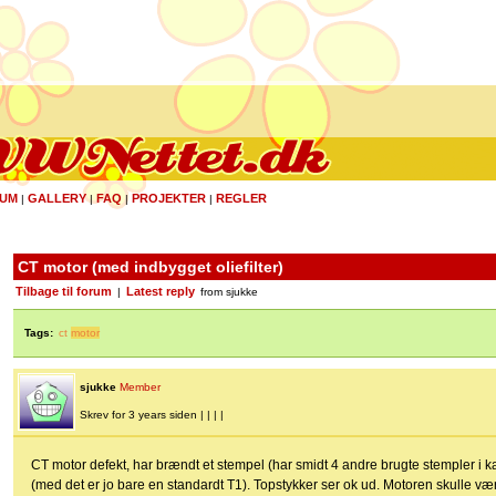
UM
GALLERY
FAQ
PROJEKTER
REGLER
|
|
|
|
CT motor (med indbygget oliefilter)
Tilbage til forum
Latest reply
|
from sjukke
Tags:
ct
motor
sjukke
Member
Skrev for 3 years siden | | | |
CT motor defekt, har brændt et stempel (har smidt 4 andre brugte stempler i k
(med det er jo bare en standardt T1). Topstykker ser ok ud. Motoren skulle vær