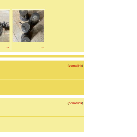
→
→
(
permalink
)
(
permalink
)