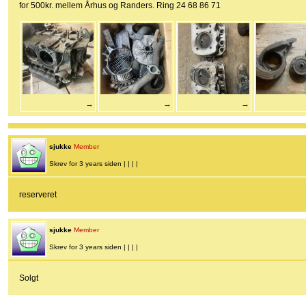
for 500kr. mellem Århus og Randers. Ring 24 68 86 71
→
→
→
sjukke
Member
Skrev for 3 years siden | | | |
reserveret
sjukke
Member
Skrev for 3 years siden | | | |
Solgt