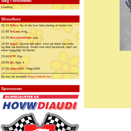
Søg i forummet
Loading
Shoutbox
20:16
Dillen
:
Nu er der kun fake-dating at hente her.
21:48
SoLow
:
enig..
21:55
Den halvblinde
:
Jep.....
15:55
type1
:
Savner lidt tiden, hvor alt skete her inde,
og ikke på facebook. Smart nok med facebook, men var
mere hyggeligt ;0) Daniel
23:46
KTP
:
Ktp
19:06
jbl
:
Type 3
17:05
tobje1000
:
Tobje1000
Du kan se seneste
shout historik her
...
Sponsorer