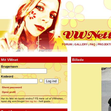
FORUM
GALLERY
FAQ
PROJEKT
|
|
|
Mit VWnet
Billede
Brugernavn
Kodeord
Glemt password
Opret profil
Har du ikke en konto endnu? Få mere ud af VWnettet,
opret dig som bruger
her og nu
- helt gratis...