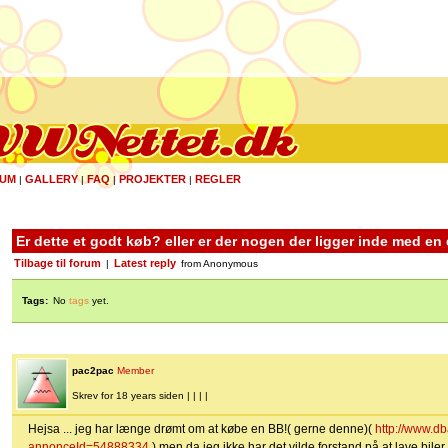
UM
GALLERY
FAQ
PROJEKTER
REGLER
|
|
|
|
Er dette et godt køb? eller er der nogen der ligger inde med en
Tilbage til forum
Latest reply
|
from Anonymous
Tags:
No
tags
yet.
pac2pac
Member
Skrev for 18 years siden | | | |
Hejsa ... jeg har længe drømt om at købe en BB!( gerne denne)(
http://www.db
annonceId=54888334
) men da jeg ikke har det vilde forstand på at lave biler