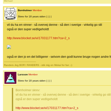
Michael
Bornholmer
Member
Skrev for 18 years siden | | | |
vil du ha en vinner - så overvej denne - så den i sverige - virkelig go stil
også er den super vedligeholdt
http://www.blocket.se/vi/17031177.htm?ca=2_s
også er den jo en del billigerer - selvom den godt kunne bruge nogen andre fo
-------------------------------------------
Randers Jeg BOR I RANDERS - stik mig en Mokai for fan ;-)
Larsson
Member
Skrev for 18 years siden | | | |
Bornholmer skrev:
vil du ha en vinner - så overvej denne - så den i sverige - virkelig go stil
også er den super vedligeholdt
http://www.blocket.se/vi/17031177.htm?ca=2_s