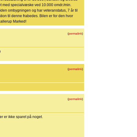
ret med specialvæske ved 10.000 omdr./min.
iden ombygningen og har veteranstatus, 7 år til
ion til denne frabedes. Bilen er for den hvor
Hjallerup Marked!
(
permalink
)
)
(
permalink
)
(
permalink
)
er er ikke sparet på noget.