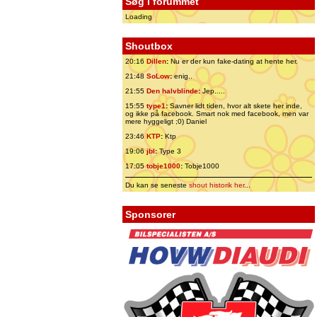
Søg i forummet
Loading
Shoutbox
20:16
Dillen
:
Nu er der kun fake-dating at hente her.
21:48
SoLow
:
enig..
21:55
Den halvblinde
:
Jep.....
15:55
type1
:
Savner lidt tiden, hvor alt skete her inde,
og ikke på facebook. Smart nok med facebook, men var
mere hyggeligt ;0) Daniel
23:46
KTP
:
Ktp
19:06
jbl
:
Type 3
17:05
tobje1000
:
Tobje1000
Du kan se seneste
shout historik her
...
Sponsorer