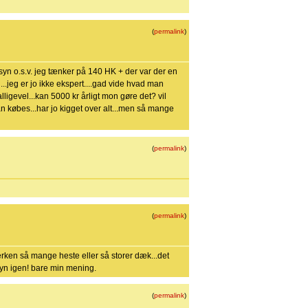
(
permalink
)
 syn o.s.v. jeg tænker på 140 HK + der var der en
...jeg er jo ikke ekspert....gad vide hvad man
lligevel...kan 5000 kr årligt mon gøre det? vil
n købes...har jo kigget over alt...men så mange
(
permalink
)
(
permalink
)
erken så mange heste eller så storer dæk...det
 syn igen! bare min mening.
(
permalink
)