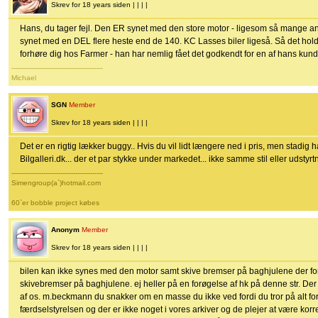
Skrev for 18 years siden | | | |
Hans, du tager fejl. Den ER synet med den store motor - ligesom så mange an
synet med en DEL flere heste end de 140. KC Lasses biler ligeså. Så det holder
forhøre dig hos Farmer - han har nemlig fået det godkendt for en af hans kund
-------------------------------------------
Michael
SGN
Member
Skrev for 18 years siden | | | |
Det er en rigtig lækker buggy.. Hvis du vil lidt længere ned i pris, men stadig 
Bilgalleri.dk... der et par stykke under markedet... ikke samme stil eller udstyrtn
-------------------------------------------
Simengroup(a`)hotmail.com
60`er bobble project købes
Anonym
Member
Skrev for 18 years siden | | | |
bilen kan ikke synes med den motor samt skive bremser på baghjulene der f
skivebremser på baghjulene. ej heller på en forøgelse af hk på denne str. Der
af os. m.beckmann du snakker om en masse du ikke ved fordi du tror på alt fo
færdselstyrelsen og der er ikke noget i vores arkiver og de plejer at være korr