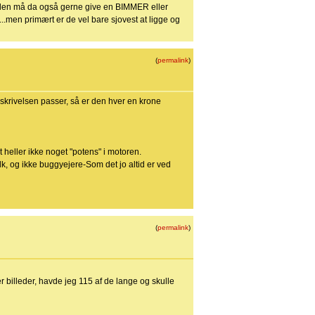
men den må da også gerne give en BIMMER eller
...men primært er de vel bare sjovest at ligge og
(
permalink
)
skrivelsen passer, så er den hver en krone
eller ikke noget "potens" i motoren.
lk, og ikke buggyejere-Som det jo altid er ved
(
permalink
)
r billeder, havde jeg 115 af de lange og skulle