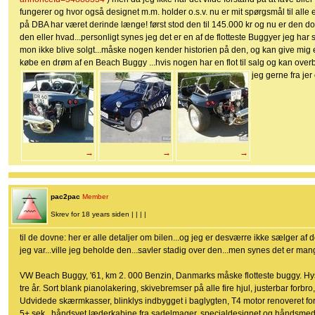
fungerer og hvor også designet m.m. holder o.s.v. nu er mit spørgsmål til alle
på DBA har været derinde længe! først stod den til 145.000 kr og nu er den dog
den eller hvad...personligt synes jeg det er en af de flotteste Buggyer jeg har s
mon ikke blive solgt...måske nogen kender historien på den, og kan give mig e
købe en drøm af en Beach Buggy ...hvis nogen har en flot til salg og kan overb
jeg gerne fra je
→
→
→
pac2pac
Member
Skrev for 18 years siden | | | |
til de dovne: her er alle detaljer om bilen...og jeg er desværre ikke sælger af d
jeg var...ville jeg beholde den...savler stadig over den...men synes det er man
VW Beach Buggy, '61, km 2. 000 Benzin, Danmarks måske flotteste buggy. Hys
tre år. Sort blank pianolakering, skivebremser på alle fire hjul, justerbar forbr
Udvidede skærmkasser, blinklys indbygget i baglygten, T4 motor renoveret for 
5+ sek., håndsyet læderkabine fra sadelmager, specialdesignet og håndsmedet