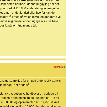
 eksperterne herinde...denne buggy jeg har set
 sat ned til 115.000 er det stadig for emget for
et ...men er det for dyrt eller hvorfor kan den
t godt råd med på vejen m.v.h. en der gerne vil
evise mig om det er den rigtige o.s.v. så høre
r også...på forhånd mange tak
(
permalink
)
en...gg...bare lige for en god ordens skyld...hvis
ge penge...her er de så:
terisk bygget og velholdt over en periode på
o, originale centerline fælge 265 bag og 185 for.
kr. 50.000 og optimeret til 140+hk, 0-100 km/t
 udstødning til kr. 10.000., bunden og diverse