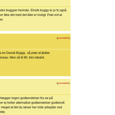
dre buggyer herinde. Elnefs buggy er jo fx også
 ikke det med det ikke er lovligt. Prøv evt at
er.
(
permalink
)
ha en Dansk Buggy.. så prøv at tjekke
iveau. Men så til 80. kilo istedet..
(
permalink
)
orlægger ingen godkendelser fra vw på
 er ej heller alternative godkendelser godkendt
r meget af det du læser her inde arbejder ved
ekte.