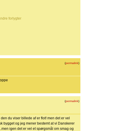
ndre forlygter
(
permalink
)
roppe
(
permalink
)
n du viser billede af er flot! men det er vel
nsk bygget og jeg mener bestemt at vi Danskerer
.men igen det er vel et spørgsmål om smag og