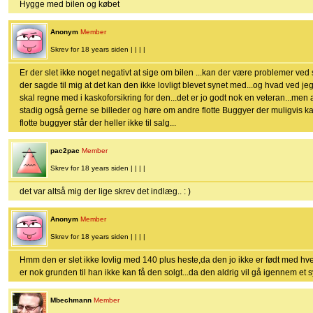
Hygge med bilen og købet
Anonym
Member
Skrev for 18 years siden | | | |
Er der slet ikke noget negativt at sige om bilen ...kan der være problemer ved
der sagde til mig at det kan den ikke lovligt blevet synet med...og hvad ved jeg
skal regne med i kaskoforsikring for den...det er jo godt nok en veteran...men a
stadig også gerne se billeder og høre om andre flotte Buggyer der muligvis ka
flotte buggyer står der heller ikke til salg...
pac2pac
Member
Skrev for 18 years siden | | | |
det var altså mig der lige skrev det indlæg.. : )
Anonym
Member
Skrev for 18 years siden | | | |
Hmm den er slet ikke lovlig med 140 plus heste,da den jo ikke er født med hv
er nok grunden til han ikke kan få den solgt...da den aldrig vil gå igennem et
Mbechmann
Member