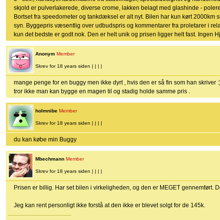
skjold er pulverlakerede, diverse crome, lakken belagt med glashinde - pole
Bortset fra speedometer og tankdæksel er alt nyt. Bilen har kun kørt 2000km s
syn. Byggepris væsentlig over udbudspris og kommentarer fra proletarer i relat
kun det bedste er godt nok. Den er helt unik og prisen ligger helt fast. Ingen 
Anonym
Member
Skrev for 18 years siden | | | |
mange penge for en buggy men ikke dyrt , hvis den er så fin som han skriver :
tror ikke man kan bygge en magen til og stadig holde samme pris .
holmnibe
Member
Skrev for 18 years siden | | | |
du kan købe min Buggy
Mbechmann
Member
Skrev for 18 years siden | | | |
Prisen er billig. Har set bilen i virkeligheden, og den er MEGET gennemført. D
Jeg kan rent personligt ikke forstå at den ikke er blevet solgt for de 145k.
-------------------------------------------