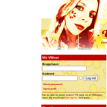
FOR
Mit VWnet
Brugernavn
Kodeord
Glemt password
Opret profil
Har du ikke en konto endnu? Få mere ud af VWnettet,
opret dig som bruger
her og nu
- helt gratis...