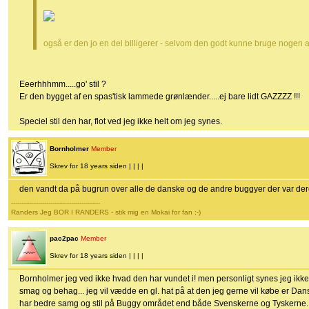
også er den jo en del billigerer - selvom den godt kunne bruge nogen a
Eeerhhhmm.....go' stil ?
Er den bygget af en spas'tisk lammede grønlænder.....ej bare lidt GAZZZZ !!!
Speciel stil den har, flot ved jeg ikke helt om jeg synes.
Bornholmer
Member
Skrev for 18 years siden | | | |
den vandt da på bugrun over alle de danske og de andre buggyer der var de
-------------------------------------------
Randers Jeg BOR I RANDERS - stik mig en Mokai for fan ;-)
pac2pac
Member
Skrev for 18 years siden | | | |
Bornholmer jeg ved ikke hvad den har vundet i! men personligt synes jeg ikke de
smag og behag... jeg vil vædde en gl. hat på at den jeg gerne vil købe er Da
har bedre samg og stil på Buggy området end både Svenskerne og Tyskerne..