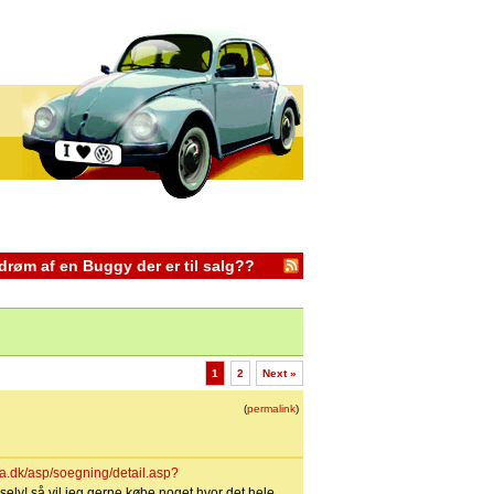
 drøm af en Buggy der er til salg??
1
2
Next »
(
permalink
)
a.dk/asp/soegning/detail.asp?
 selv! så vil jeg gerne købe noget hvor det hele