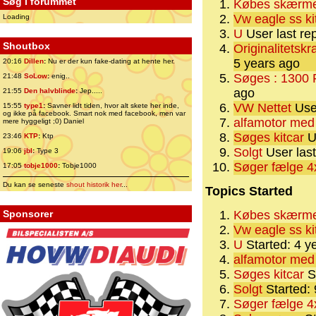
Søg i forummet
Købes skærme 
Vw eagle ss ki
Loading
U
User last re
Shoutbox
Originalitetskr
5 years ago
20:16
Dillen
:
Nu er der kun fake-dating at hente her.
Søges : 1300 
21:48
SoLow
:
enig..
ago
21:55
Den halvblinde
:
Jep.....
VW Nettet
User
15:55
type1
:
Savner lidt tiden, hvor alt skete her inde,
og ikke på facebook. Smart nok med facebook, men var
alfamotor med
mere hyggeligt ;0) Daniel
Søges kitcar
Us
23:46
KTP
:
Ktp
Solgt
User last
19:06
jbl
:
Type 3
Søger fælge 4
17:05
tobje1000
:
Tobje1000
Du kan se seneste
shout historik her
...
Topics Started
Sponsorer
Købes skærme 
Vw eagle ss ki
U
Started: 4 y
alfamotor med
Søges kitcar
S
Solgt
Started:
Søger fælge 4