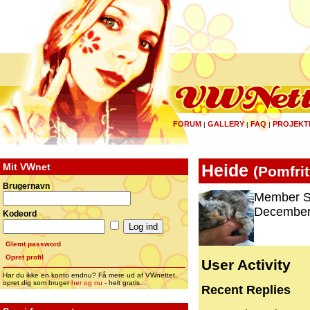
FORUM
GALLERY
FAQ
PROJEKT
|
|
|
Mit VWnet
Heide
(
Pomfrit
Brugernavn
Member S
December 
Kodeord
Glemt password
Opret profil
User Activity
Har du ikke en konto endnu? Få mere ud af VWnettet,
opret dig som bruger
her og nu
- helt gratis...
Recent Replies