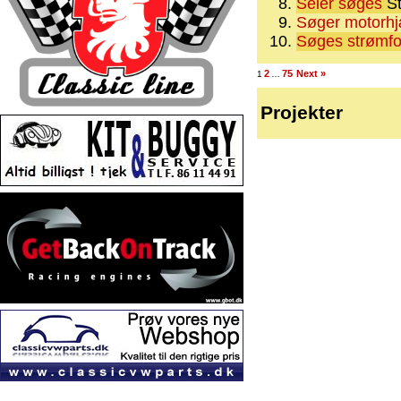
Seler søges
St
Søger motorh
Søges strømfo
2
75
Next »
1
…
Projekter