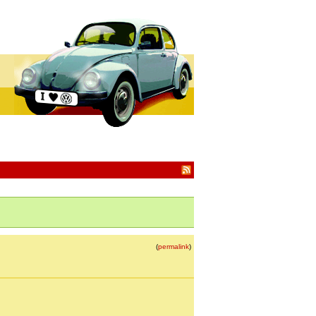
(
permalink
)