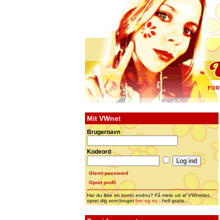
FOR
Mit VWnet
Brugernavn
Kodeord
Glemt password
Opret profil
Har du ikke en konto endnu? Få mere ud af VWnettet,
opret dig som bruger
her og nu
- helt gratis...