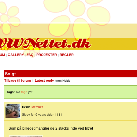
UM
GALLERY
FAQ
PROJEKTER
REGLER
|
|
|
|
Solgt
Tilbage til forum
Latest reply
|
from Heide
Tags:
No
tags
yet.
Heide
Member
Skrev for 9 years siden | | | |
Som på billedet mangler de 2 stacks inde ved filtret