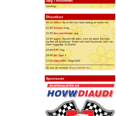
Søg i forummet
Loading
Shoutbox
20:16
Dillen
:
Nu er der kun fake-dating at hente her.
21:48
SoLow
:
enig..
21:55
Den halvblinde
:
Jep.....
15:55
type1
:
Savner lidt tiden, hvor alt skete her inde,
og ikke på facebook. Smart nok med facebook, men var
mere hyggeligt ;0) Daniel
23:46
KTP
:
Ktp
19:06
jbl
:
Type 3
17:05
tobje1000
:
Tobje1000
Du kan se seneste
shout historik her
...
Sponsorer