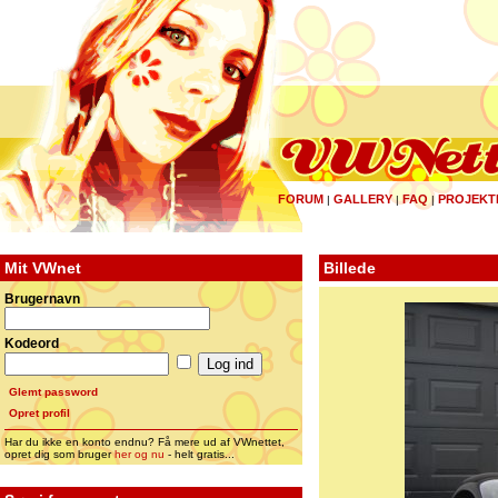
FORUM
GALLERY
FAQ
PROJEKT
|
|
|
Mit VWnet
Billede
Brugernavn
Kodeord
Glemt password
Opret profil
Har du ikke en konto endnu? Få mere ud af VWnettet,
opret dig som bruger
her og nu
- helt gratis...