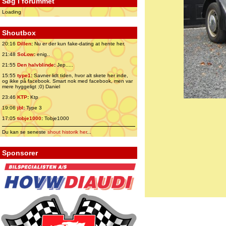
Søg i forummet
Loading
Shoutbox
20:16
Dillen
:
Nu er der kun fake-dating at hente her.
21:48
SoLow
:
enig..
21:55
Den halvblinde
:
Jep.....
15:55
type1
:
Savner lidt tiden, hvor alt skete her inde,
og ikke på facebook. Smart nok med facebook, men var
mere hyggeligt ;0) Daniel
23:46
KTP
:
Ktp
19:06
jbl
:
Type 3
17:05
tobje1000
:
Tobje1000
Du kan se seneste
shout historik her
...
Sponsorer