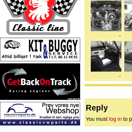
→
→
Reply
You must
log in
to p