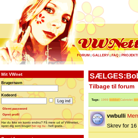
FORUM
GALLERY
FAQ
PROJEKT
|
|
|
Mit VWnet
SÆLGES:Bobb
Brugernavn
Tilbage til forum
Kodeord
Tags:
1969
bobbel
Cabriolet
re
Glemt password
Opret profil
vwbulli
Mem
Har du ikke en konto endnu? Få mere ud af VWnettet,
Skrev for 16 
opret dig som bruger
her og nu
- helt gratis...