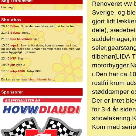
Søg i forummet
Renoveret vw bo
Loading
Sverige, og ble
Shoutbox
gjort lidt lækk
20:16
Dillen
:
Nu er der kun fake-dating at hente her.
dele), sædebet
21:48
SoLow
:
enig..
saddelmager,in
21:55
Den halvblinde
:
Jep.....
15:55
type1
:
Savner lidt tiden, hvor alt skete her inde,
seler,gearstan
og ikke på facebook. Smart nok med facebook, men var
mere hyggeligt ;0) Daniel
tilbehør(LIDA 
23:46
KTP
:
Ktp
motorbygger.Na
19:06
jbl
:
Type 3
17:05
tobje1000
:
Tobje1000
i.Den har ca.
Du kan se seneste
shout historik her
...
rustfri krom ud
støddæmper os
Sponsorer
Der er intet bl
for 3-4 år side
showlakering.K
Kom med seriøst