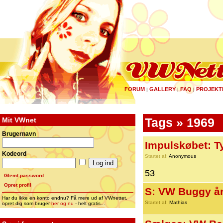
FORUM
GALLERY
FAQ
PROJEKT
|
|
|
Mit VWnet
Tags » 1969
Brugernavn
Impulskøbet: T
Kodeord
Startet af:
Anonymous
53
Glemt password
Opret profil
S: VW Buggy å
Har du ikke en konto endnu? Få mere ud af VWnettet,
Startet af:
Mathias
opret dig som bruger
her og nu
- helt gratis...