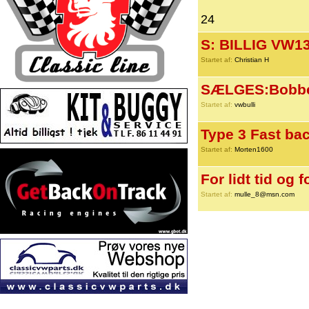
24
S: BILLIG VW130
Startet af:
Christian H
SÆLGES:Bobbel
Startet af:
vwbulli
Type 3 Fast ba
Startet af:
Morten1600
For lidt tid og f
Startet af:
mulle_8@msn.com