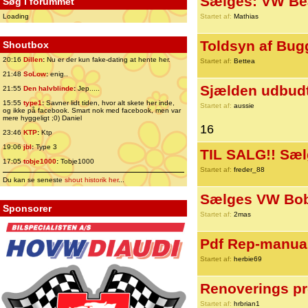
Sælges: VW Be
Søg i forummet
Loading
Startet af:
Mathias
Toldsyn af Bug
Shoutbox
20:16
Dillen
:
Nu er der kun fake-dating at hente her.
Startet af:
Bettea
21:48
SoLow
:
enig..
Sjælden udbudt
21:55
Den halvblinde
:
Jep.....
15:55
type1
:
Savner lidt tiden, hvor alt skete her inde,
Startet af:
aussie
og ikke på facebook. Smart nok med facebook, men var
mere hyggeligt ;0) Daniel
16
23:46
KTP
:
Ktp
19:06
jbl
:
Type 3
TIL SALG!! Sælg
17:05
tobje1000
:
Tobje1000
Startet af:
freder_88
Du kan se seneste
shout historik her
...
Sælges VW Bob
Sponsorer
Startet af:
2mas
Pdf Rep-manual 
Startet af:
herbie69
Renoverings pr
Startet af:
hrbrian1