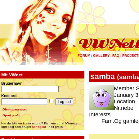
FORUM
GALLERY
FAQ
PROJEKT
|
|
|
Mit VWnet
samba
(
samb
Brugernavn
Member S
January 3
Kodeord
Location
Nr.nebel
Glemt password
Interests
Opret profil
Fam.Og gamle
Har du ikke en konto endnu? Få mere ud af VWnettet,
opret dig som bruger
her og nu
- helt gratis...