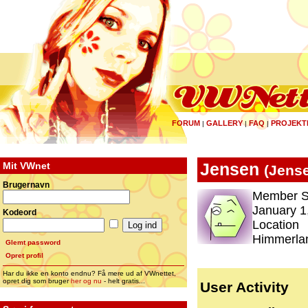
FORUM
GALLERY
FAQ
PROJEKT
|
|
|
Mit VWnet
Jensen
(
Jens
Brugernavn
Member S
January 1
Kodeord
Location
Himmerla
Glemt password
Opret profil
Har du ikke en konto endnu? Få mere ud af VWnettet,
opret dig som bruger
her og nu
- helt gratis...
User Activity