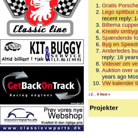
Gratis Porsch
Lego splitbus 
recent reply: 
Biltema cuppen
Kreativ ombyg
Spændende fot
Byg en Speeds
Anderledes bugg
reply: 18 year
Videoer om vent
Auktion over u
years ago
Most
VW kalender t
2
9
Next »
1
…
Projekter