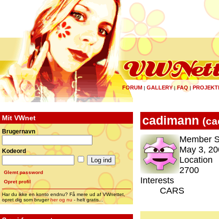
FORUM
GALLERY
FAQ
PROJEKT
|
|
|
Mit VWnet
cadimann
(
ca
Brugernavn
Member S
May 3, 20
Kodeord
Location
2700
Glemt password
Interests
Opret profil
CARS
Har du ikke en konto endnu? Få mere ud af VWnettet,
opret dig som bruger
her og nu
- helt gratis...