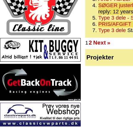
SØGER justerb
reply: 12 year
Type 3 dele -
PRIS/AFGIFT
Type 3 dele
St
2
Next »
1
Projekter