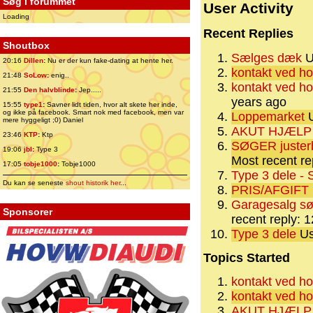
Søg i forummet
User Activity
Loading
Recent Replies
Shoutbox
Sælges dæk
U
20:16
Dillen
:
Nu er der kun fake-dating at hente her.
kontakt ved h
21:48
SoLow
:
enig..
kontakt ved h
21:55
Den halvblinde
:
Jep.....
years ago
15:55
type1
:
Savner lidt tiden, hvor alt skete her inde,
og ikke på facebook. Smart nok med facebook, men var
Loppemarket
U
mere hyggeligt ;0) Daniel
AKUT HJÆLP
23:46
KTP
:
Ktp
SØGER justerb
19:06
jbl
:
Type 3
Most recent re
17:05
tobje1000
:
Tobje1000
Type 3 dele -
Du kan se seneste
shout historik her
...
PRIS/AFGIFT
Garagesalg sø
Sponsorer
recent reply: 
Type 3 dele
Us
Topics Started
kontakt ved h
kontakt ved h
AKUT HJÆLP