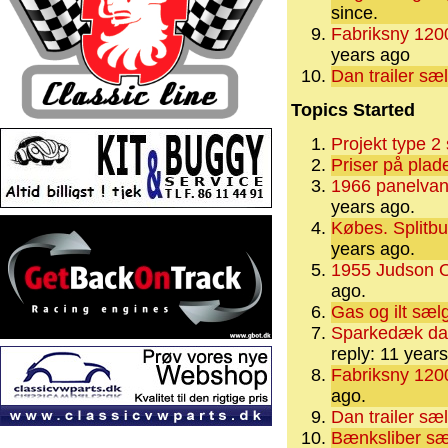
since.
Fabriksny 120
years ago
Dan trailer sæ
Topics Started
Projekt type 2 s
Priser på plad
1966 panelvan
years ago.
Købes. Splitb
years ago.
1955 Judson O
ago.
Gas og ilt sæl
Sparkedæk da
reply: 11 year
Fabriksny 120
ago.
Dan trailer sæ
Bænksliber sæ