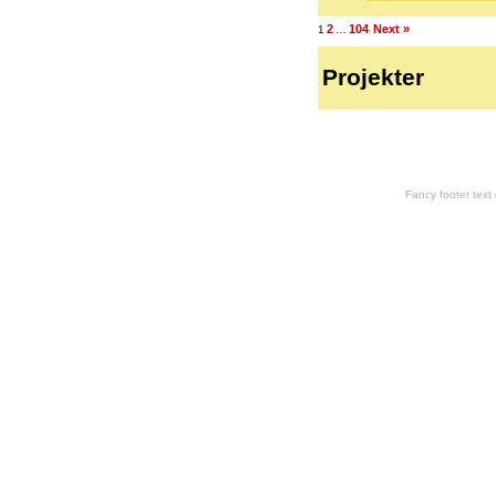
2
104
Next »
1
…
Projekter
Fancy footer tex