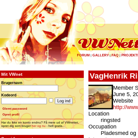
FORUM
GALLERY
FAQ
PROJEKT
|
|
|
Mit VWnet
VagHenrik Ri
Brugernavn
Member S
June 5, 2
Kodeord
Website
http://ww
Glemt password
Location
Opret profil
ringsted
Har du ikke en konto endnu? Få mere ud af VWnettet,
Occupation
opret dig som bruger
her og nu
- helt gratis...
Pladesmed og M