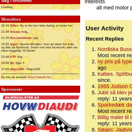
Søg i forummet
Interests
alt med motor 
Loading
Shoutbox
20:16
Dillen
:
Nu er der kun fake-dating at hente her.
User Activity
21:48
SoLow
:
enig..
Recent Replies
21:55
Den halvblinde
:
Jep.....
15:55
type1
:
Savner lidt tiden, hvor alt skete her inde,
og ikke på facebook. Smart nok med facebook, men var
Nordiska Buss
mere hyggeligt ;0) Daniel
Most recent re
23:46
KTP
:
Ktp
ny pris på typ
19:06
jbl
:
Type 3
ago
17:05
tobje1000
:
Tobje1000
Købes. Splitb
Du kan se seneste
shout historik her
...
since.
1955 Judson O
Sponsorer
Jubii så blev 
reply: 11 year
Sparkedæk da
Most recent re
Billig maler ti
reply: 11 year
Søges: Jagtvo