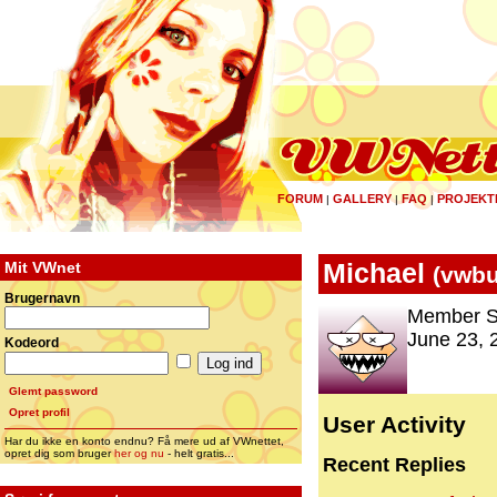
FORUM
GALLERY
FAQ
PROJEKT
|
|
|
Mit VWnet
Michael
(
vwb
Brugernavn
Member S
June 23, 
Kodeord
Glemt password
Opret profil
User Activity
Har du ikke en konto endnu? Få mere ud af VWnettet,
opret dig som bruger
her og nu
- helt gratis...
Recent Replies