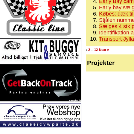
Early Bay cam
Early bay sæl
Købes: dæk til
Stjålen numme
Sælges 4 stk 
Identifikation 
Transport Jyll
2
12
Next »
1
…
Projekter