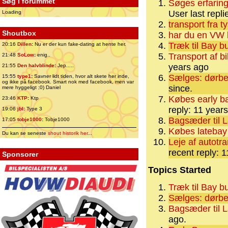
Søg i forummet
Søges erfarin
User last repl
Loading
transport fra t
Shoutbox
har du en VW
Træk til Bay b
20:16
Dillen
:
Nu er der kun fake-dating at hente her.
Transport af bi
21:48
SoLow
:
enig..
years ago
21:55
Den halvblinde
:
Jep.....
Sælges: dørbek
15:55
type1
:
Savner lidt tiden, hvor alt skete her inde,
og ikke på facebook. Smart nok med facebook, men var
since.
mere hyggeligt ;0) Daniel
Købes early ba
23:46
KTP
:
Ktp
reply: 11 year
19:06
jbl
:
Type 3
Bagsæder til 
17:05
tobje1000
:
Tobje1000
Købes latebay
Du kan se seneste
shout historik her
...
Leje af autotr
recent reply: 
Sponsorer
Topics Started
Træk til Bay b
Sælges: dørbek
Bagsæder til 
ago.