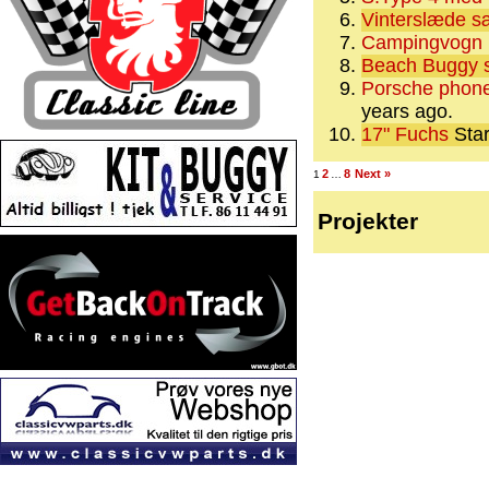
Vinterslæde s
Campingvogn 
Beach Buggy 
Porsche phone
years ago.
17" Fuchs
Star
2
8
Next »
1
…
Projekter