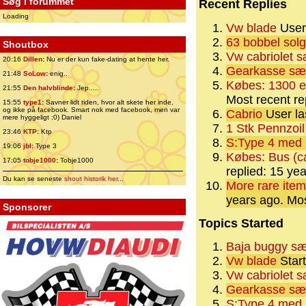
Søg i forummet
Recent Replies
Loading
Vw blade
User 
63 bobbel solg
Shoutbox
Vw cabriolet 
20:16
Dillen
:
Nu er der kun fake-dating at hente her.
Gearkasse sæ
21:48
SoLow
:
enig..
Købes: 1300 el
21:55
Den halvblinde
:
Jep.....
Most recent re
15:55
type1
:
Savner lidt tiden, hvor alt skete her inde,
og ikke på facebook. Smart nok med facebook, men var
Cabrio
User la
mere hyggeligt ;0) Daniel
1 Stk Pennzoil 
23:46
KTP
:
Ktp
S:Type 4 med 
19:06
jbl
:
Type 3
Købes: Bus (ca
17:05
tobje1000
:
Tobje1000
replied: 15 ye
Du kan se seneste
shout historik her
...
More rare item
years ago.
Mos
Sponsorer
Topics Started
Baja buggy sæ
Vw blade
Star
Vw cabriolet 
Gearkasse sæ
S:Type 4 med 