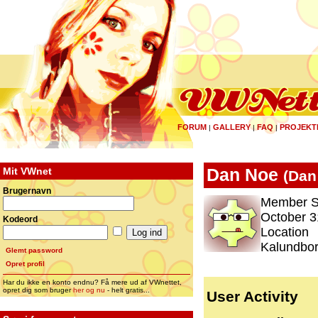
FORUM
GALLERY
FAQ
PROJEKT
|
|
|
Mit VWnet
Dan Noe
(
Dan
Brugernavn
Member S
October 3
Kodeord
Location
Kalundbo
Glemt password
Opret profil
Har du ikke en konto endnu? Få mere ud af VWnettet,
opret dig som bruger
her og nu
- helt gratis...
User Activity