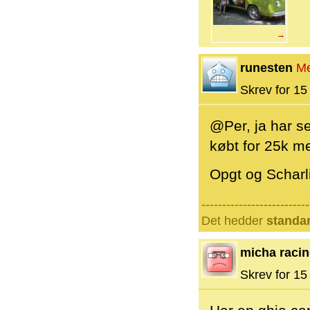
→
runesten
M
Skrev for 15 
@Per, ja har se
købt for 25k m
Opgt og Scharli
--------------------------
Det hedder
standa
micha raci
Skrev for 15 