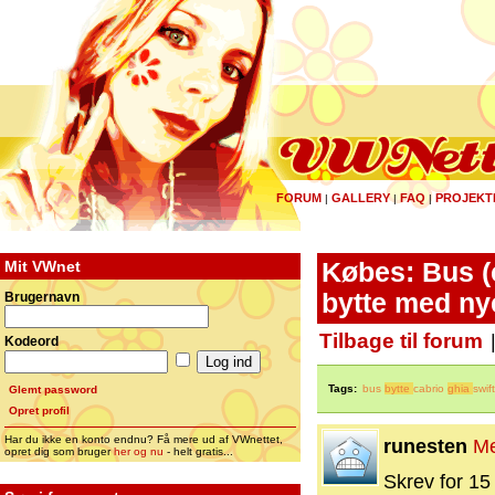
FORUM
GALLERY
FAQ
PROJEKT
|
|
|
Mit VWnet
Købes: Bus (c
bytte med nye
Brugernavn
Tilbage til forum
Kodeord
Tags:
bus
bytte
cabrio
ghia
swift
Glemt password
Opret profil
Har du ikke en konto endnu? Få mere ud af VWnettet,
runesten
M
opret dig som bruger
her og nu
- helt gratis...
Skrev for 15 