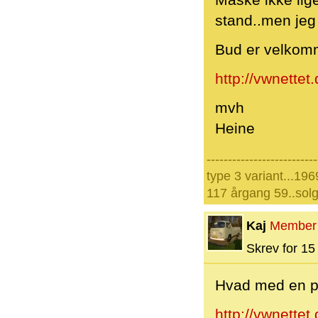
Måske ikke lige
stand..men jeg 
Bud er velkom
http://vwnettet
mvh
Heine
--------------------------
type 3 variant...196
117 årgang 59..solg
Kaj
Member
Skrev for 15 
Hvad med en p
http://vwnettet