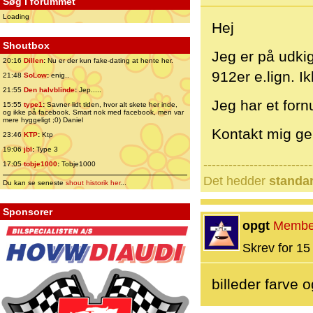
Søg i forummet
Loading
Hej
Shoutbox
Jeg er på udki
20:16
Dillen
:
Nu er der kun fake-dating at hente her.
912er e.lign. I
21:48
SoLow
:
enig..
21:55
Den halvblinde
:
Jep.....
Jeg har et forn
15:55
type1
:
Savner lidt tiden, hvor alt skete her inde,
og ikke på facebook. Smart nok med facebook, men var
mere hyggeligt ;0) Daniel
Kontakt mig g
23:46
KTP
:
Ktp
19:06
jbl
:
Type 3
--------------------------
17:05
tobje1000
:
Tobje1000
Det hedder
standa
Du kan se seneste
shout historik her
...
Sponsorer
opgt
Membe
Skrev for 15 
billeder farve 