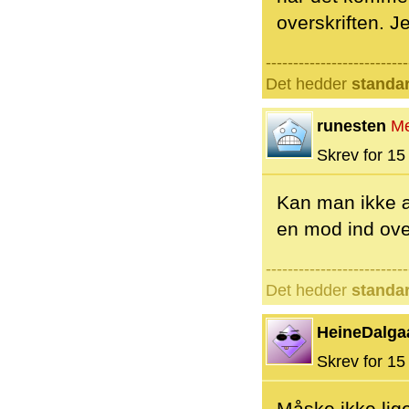
overskriften. J
--------------------------
Det hedder
standa
runesten
M
Skrev for 15 
Kan man ikke æn
en mod ind ov
--------------------------
Det hedder
standa
HeineDalga
Skrev for 15 