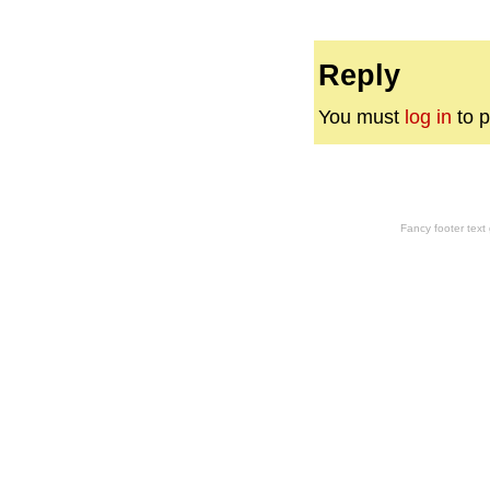
Reply
You must
log in
to p
Fancy footer tex