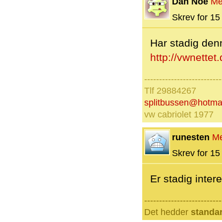
Dan Noe
Me
Skrev for 15 
Har stadig denn
http://vwnettet
--------------------------
Tlf 29884267
splitbussen@hotma
vw cabriolet 1977
runesten
M
Skrev for 15 
Er stadig inter
--------------------------
Det hedder
standa