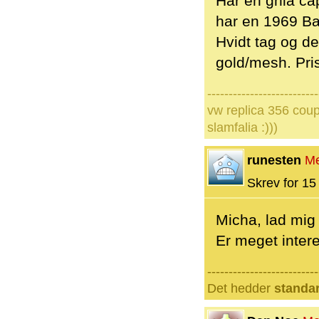
Har en ghia ca
har en 1969 Ba
Hvidt tag og de
gold/mesh. Pris
--------------------------
vw replica 356 coup
slamfalia :)))
runesten
M
Skrev for 15 
Micha, lad mi
Er meget intere
--------------------------
Det hedder
standa