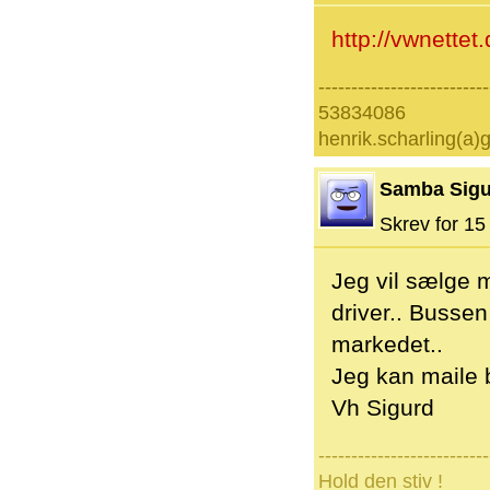
http://vwnettet
--------------------------
53834086
henrik.scharling(a)
Samba Sigu
Skrev for 15 
Jeg vil sælge 
driver.. Busse
markedet..
Jeg kan maile b
Vh Sigurd
--------------------------
Hold den stiv !