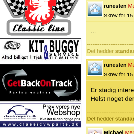
runesten
M
Skrev for 15 
...
--------------------------
Det hedder
standa
runesten
M
Skrev for 15 
Er stadig inte
Helst noget der
--------------------------
Det hedder
standa
Michael
Me