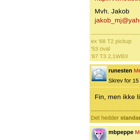
Mvh. Jakob
jakob_mj@yah
--------------------------
ex '68 T2 pickup
'53 oval
'87 T3 2,1WBX
runesten
M
Skrev for 15 
Fin, men ikke li
--------------------------
Det hedder
standa
mbpeppe
M