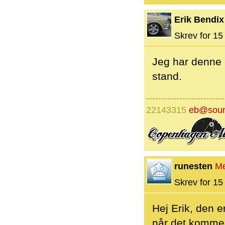
Erik Bendix
Skrev for 15 
Jeg har denne
stand.
--------------------------
22143315
eb@soun
runesten
M
Skrev for 15 
Hej Erik, den er
når det kommer 