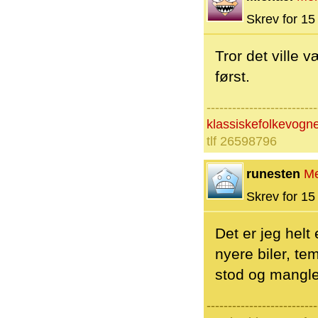
Skrev for 15 
Tror det ville 
først.
--------------------------
klassiskefolkevog
tlf 26598796
runesten
M
Skrev for 15 
Det er jeg helt
nyere biler, te
stod og mangled
--------------------------