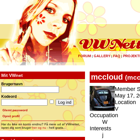
FORUM
GALLERY
FAQ
PROJEKT
|
|
|
Mit VWnet
mccloud
(
mcc
Brugernavn
Member S
May 17, 2
Kodeord
Location
V
Glemt password
Occupation
Opret profil
W
Har du ikke en konto endnu? Få mere ud af VWnettet,
Interests
opret dig som bruger
her og nu
- helt gratis...
j