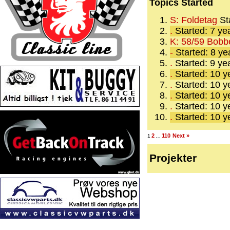
Topics Started
S: Foldetag
St
.
Started: 7 ye
K: 58/59 Bobb
-
Started: 8 y
.
Started: 9 ye
.
Started: 10 
.
Started: 10 
.
Started: 10 
.
Started: 10 
.
Started: 10 
2
110
Next »
1
…
Projekter