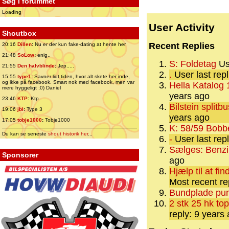
Søg i forummet
Loading
User Activity
Shoutbox
Recent Replies
20:16
Dillen
:
Nu er der kun fake-dating at hente her.
21:48
SoLow
:
enig..
S: Foldetag
Use
21:55
Den halvblinde
:
Jep.....
.
User last rep
15:55
type1
:
Savner lidt tiden, hvor alt skete her inde,
og ikke på facebook. Smart nok med facebook, men var
Hella Katalog
mere hyggeligt ;0) Daniel
years ago
23:46
KTP
:
Ktp
Bilstein splitb
19:06
jbl
:
Type 3
years ago
17:05
tobje1000
:
Tobje1000
K: 58/59 Bobb
Du kan se seneste
shout historik her
...
-
User last rep
Sælges: Benzi
Sponsorer
ago
Hjælp til at fi
Most recent re
Bundplade pun
2 stk 25 hk to
reply: 9 years