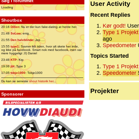
Søg i forummet
User Activity
Loading
Recent Replies
Shoutbox
Kør godt!
User 
20:16
Dillen
:
Nu er der kun fake-dating at hente her.
Type 1 Projek
21:48
SoLow
:
enig..
ago
21:55
Den halvblinde
:
Jep.....
Speedometer
U
15:55
type1
:
Savner lidt tiden, hvor alt skete her inde,
og ikke på facebook. Smart nok med facebook, men var
mere hyggeligt ;0) Daniel
Topics Started
23:46
KTP
:
Ktp
Type 1 Projek
19:06
jbl
:
Type 3
Speedometer
S
17:05
tobje1000
:
Tobje1000
Du kan se seneste
shout historik her
...
Projekter
Sponsorer