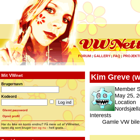
FORUM
GALLERY
FAQ
PROJEKT
|
|
|
Mit VWnet
Kim Greve
(
W
Brugernavn
Member S
May 25, 2
Kodeord
Location
Nordsjæll
Glemt password
Interests
Opret profil
Gamle VW biler
Har du ikke en konto endnu? Få mere ud af VWnettet,
opret dig som bruger
her og nu
- helt gratis...